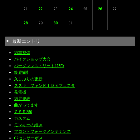
21
22
23
24
25
26
27
28
29
30
31
最新エントリ
納車整備
バイクショップ大会
バーグマンストリート125EX
鈴鹿8耐
久しぶりの更新
スズキ ファンＲＩＤＥフェスタ
発電機
結果発表
曲がってます
ＧＳＲ250
カスタム
モンキーの続き
フロントフォークメンテナンス
O2センサーボス