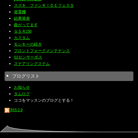
スズキ ファンＲＩＤＥフェスタ
発電機
結果発表
曲がってます
ＧＳＲ250
カスタム
モンキーの続き
フロントフォークメンテナンス
O2センサーボス
ステアリングステム
ブログリスト
お知らせ
タムログ
ココをマッスンのブログとする！
RSS 2.0