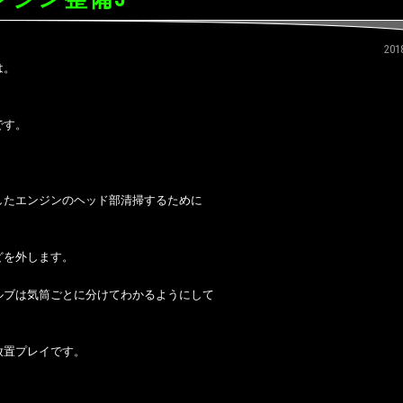
20
は。
です。
したエンジンのヘッド部清掃するために
どを外します。
ルブは気筒ごとに分けてわかるようにして
放置プレイです。