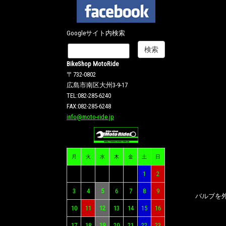
Googleサイト内検索
BikeShop MotoRide
〒732-0802
広島市南区大州3-9-17
TEL:082-285-6240
FAX:082-285-6248
info@moto-ride.jp
月
火
水
木
金
土
日
1
2
3
4
5
6
7
8
9
バルブを
10
11
12
13
14
15
16
17
18
19
20
21
22
23