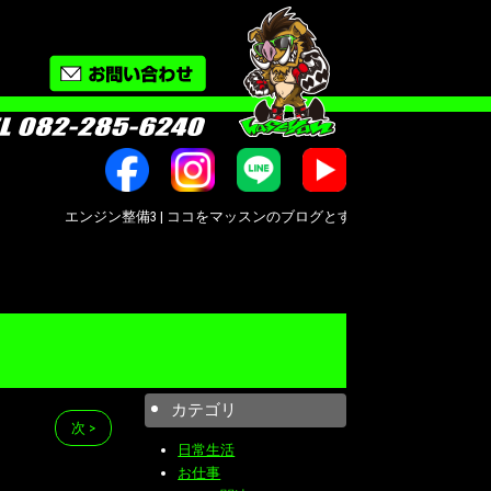
エンジン整備3 | ココをマッスンのブログとする！ | オートバイ修理・カスタム
カテゴリ
次 >
日常生活
お仕事