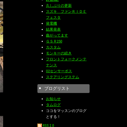
久しぶりの更新
スズキ ファンＲＩＤＥ
フェスタ
発電機
結果発表
曲がってます
ＧＳＲ250
カスタム
モンキーの続き
フロントフォークメンテ
ナンス
O2センサーボス
ステアリングステム
ブログリスト
お知らせ
タムログ
ココをマッスンのブログ
とする！
RSS 2.0