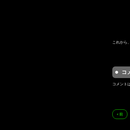
これから
コ
コメント
< 前