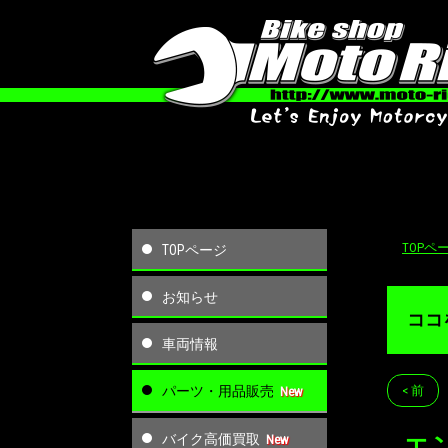
TOPペ
TOPページ
お知らせ
ココ
車両情報
パーツ・用品販売
< 前
バイク高価買取
エ