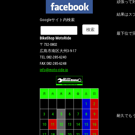
頑張って
結果はス
Googleサイト内検索
最下位で
BikeShop MotoRide
〒732-0802
広島市南区大州3-9-17
TEL:082-285-6240
FAX:082-285-6248
info@moto-ride.jp
月
火
水
木
金
土
日
1
2
3
4
5
6
7
8
9
耐久でも
10
11
12
13
14
15
16
17
18
19
20
21
22
23