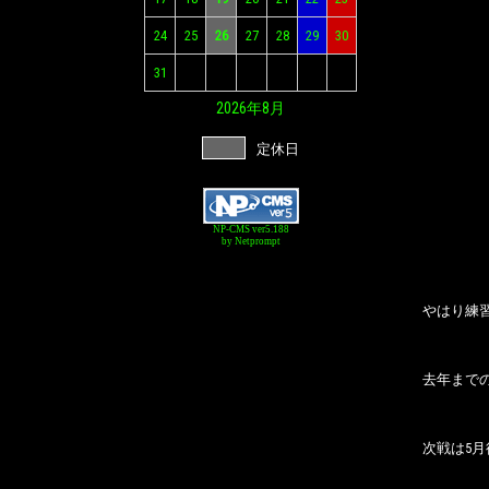
24
25
26
27
28
29
30
31
2026年
8月
定休日
NP-CMS ver5.188
by Netprompt
やはり練
去年まで
次戦は5