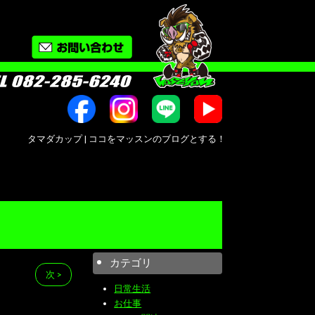
タマダカップ | ココをマッスンのブログとする！ | オートバイ修理・カスタム・新
カテゴリ
次 >
日常生活
お仕事