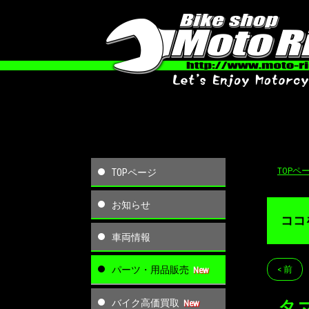
TOPペ
TOPページ
お知らせ
ココ
車両情報
パーツ・用品販売
< 前
バイク高価買取
タ