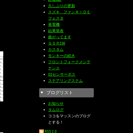
久しぶりの更新
スズキ ファンＲＩＤＥ
フェスタ
発電機
結果発表
曲がってます
ＧＳＲ250
カスタム
モンキーの続き
フロントフォークメンテ
ナンス
O2センサーボス
ステアリングステム
ブログリスト
お知らせ
タムログ
ココをマッスンのブログ
とする！
RSS 2.0