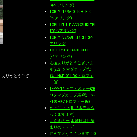
G(ベアリング)
TORTYT1776303TIGHTRTG
(ベアリング)
TORHTYHTH1776303TIRTYRT
TR(ベアリング)
TORTYT85768TIRTYRTTR(ベ
アリング)
TOTUTYJ3490650TIGFHFGER
(ベアリング)
応援ありがとうございま
す(2021タマダカップ第3
戦 NSF100 HRCトロフィ
にありがとうござ
ー偏)
TEPPENとってくれぇー(20
21タマダカップ第3戦 NS
F100 HRCトロフィー偏)
かっこいい(用品販売もや
ってますよｗ)
いんえのー(水曜日はお決
まりの・・・)
おめでとうございます！(3