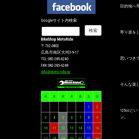
目的地へ
Googleサイト内検索
寄り道を
BikeShop MotoRide
〒732-0802
広島市南区大州3-9-17
思いつき
TEL:082-285-6240
FAX:082-285-6248
info@moto-ride.jp
そんな楽し
月
火
水
木
金
土
日
1
2
125c
ン。
3
4
5
6
7
8
9
10
11
12
13
14
15
16
17
18
19
20
21
22
23