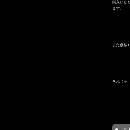
購入いた
ます。
また点検
それじゃ
ア