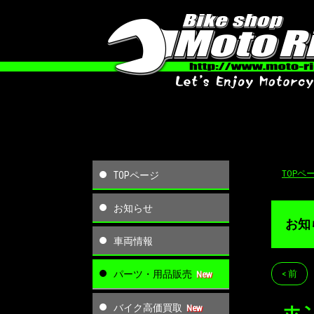
TOPペ
TOPページ
お知らせ
お知
車両情報
パーツ・用品販売
< 前
バイク高価買取
ホ