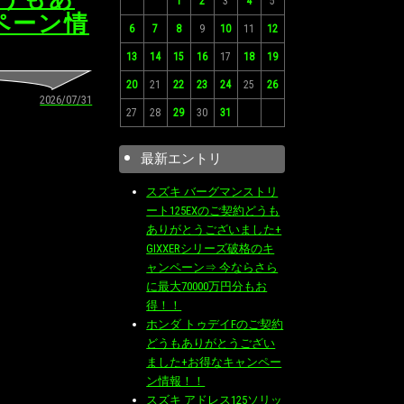
1
2
3
4
5
ペーン情
6
7
8
9
10
11
12
13
14
15
16
17
18
19
20
21
22
23
24
25
26
2026/07/31
27
28
29
30
31
最新エントリ
スズキ バーグマンストリ
ート125EXのご契約どうも
ありがとうございました+
GIXXERシリーズ破格のキ
ャンペーン⇒ 今ならさら
に最大70000万円分もお
得！！
ホンダ トゥデイFのご契約
どうもありがとうござい
ました+お得なキャンペー
ン情報！！
スズキ アドレス125ソリッ