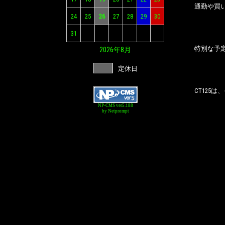
通勤や買
24
25
26
27
28
29
30
31
特別な予
2026年
8月
定休日
CT125
NP-CMS ver5.188
by Netprompt