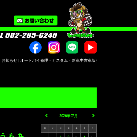
 | オートバイ修理・カスタム・新車中古車販売｜広島市南区大州｜Bike shop Mot
2026年07月
月
火
水
木
金
土
日
どうもあ