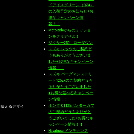
ドアイスグリーン（QZA）
の入荷予定のお知らせ+お
得なキャンペーン情
報！！
MotoRideからのミッショ
ンをクリアせよ！
ジクサー250 ローダウン
スズキ レッツのご契約ど
うもありがとうございま
した+お得なキャンペーン
情報！！
スズキ バーグマンストリ
ート125EXのご契約どうも
ありがとうございました
+お得な選べるキャンペー
ン情報！！
ホンダ CT125ハンターカブ
も映えるデザイ
のご契約どうもありがと
うございました+お得なキ
ャンペーン情報！！
Hayabusa メンテナンス