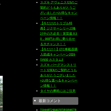
スズキ アヴェニス125のご
。
契約どうもありがとうご
ざいました+お得なキャン
ペーン情報！！
【今だけのトリプル特
典】ジクサーシリーズ検
討中の方必見！実質最大3
0，000円お得に乗り出せ
る大チャンス！！
【今だけ！】ETC車載器購
入助成キャンペーン2026
SV650 カスタム3
スズキ バーグマンストリ
ート125EXのご契約どうも
ありがとうございました
+お得な選べるキャンペー
ン情報！！
タイヤの摩耗にはご注意
最新コメント
TOHHRT2904070TIRSRWETR