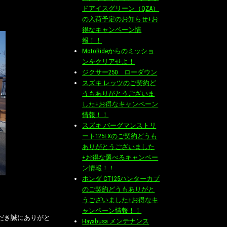
ドアイスグリーン（QZA）
の入荷予定のお知らせ+お
得なキャンペーン情
報！！
MotoRideからのミッショ
ンをクリアせよ！
ジクサー250 ローダウン
スズキ レッツのご契約ど
うもありがとうございま
した+お得なキャンペーン
情報！！
スズキ バーグマンストリ
ート125EXのご契約どうも
ありがとうございました
+お得な選べるキャンペー
ン情報！！
ホンダ CT125ハンターカブ
のご契約どうもありがと
うございました+お得なキ
ャンペーン情報！！
だき誠にありがと
Hayabusa メンテナンス