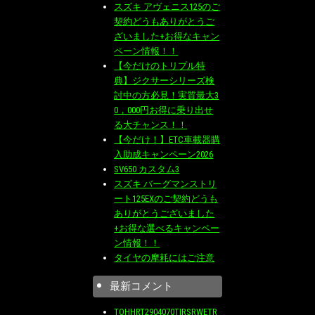
スズキ アヴェニス125のご
契約どうもありがとうご
ざいました+お得なキャン
ペーン情報！！
【今だけのトリプル特
典】ジクサーシリーズ検
討中の方必見！実質最大3
0，000円お得に乗り出せ
る大チャンス！！
【今だけ！】ETC車載器購
入助成キャンペーン2026
SV650 カスタム3
スズキ バーグマンストリ
ート125EXのご契約どうも
ありがとうございました
+お得な選べるキャンペー
ン情報！！
タイヤの摩耗にはご注意
最新コメント
TOHHRT2904070TIRSRWETR