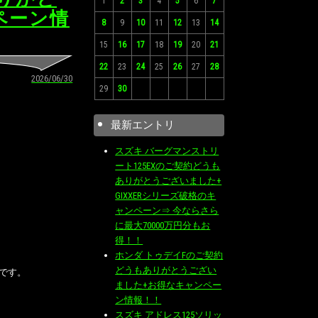
1
2
3
4
5
6
7
ペーン情
8
9
10
11
12
13
14
15
16
17
18
19
20
21
22
23
24
25
26
27
28
2026/06/30
29
30
最新エントリ
スズキ バーグマンストリ
ート125EXのご契約どうも
ありがとうございました+
GIXXERシリーズ破格のキ
ャンペーン⇒ 今ならさら
に最大70000万円分もお
得！！
ホンダ トゥデイFのご契約
どうもありがとうござい
です。
ました+お得なキャンペー
ン情報！！
スズキ アドレス125ソリッ