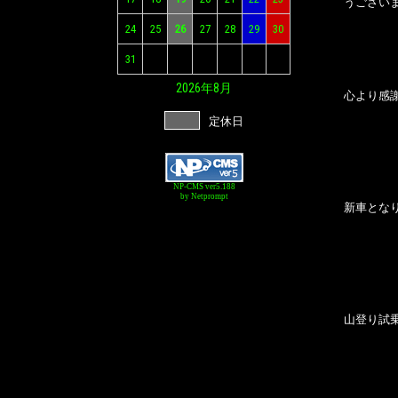
うござい
24
25
26
27
28
29
30
31
2026年
8月
心より感
定休日
NP-CMS ver5.188
by Netprompt
新車とな
山登り試