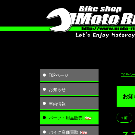
TOPペ
TOPページ
お知らせ
お知
車両情報
パーツ・用品販売
< 前
バイク高価買取
ス