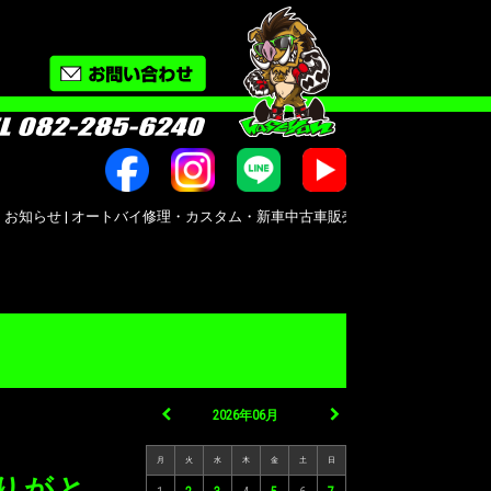
| オートバイ修理・カスタム・新車中古車販売｜広島市南区大州｜Bike shop Mot
2026年06月
月
火
水
木
金
土
日
ありがと