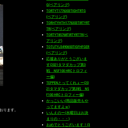
G(ベアリング)
TORTYT1776303TIGHTRTG
(ベアリング)
TORHTYHTH1776303TIRTYRT
TR(ベアリング)
TORTYT85768TIRTYRTTR(ベ
アリング)
TOTUTYJ3490650TIGFHFGER
(ベアリング)
応援ありがとうございま
す(2021タマダカップ第3
戦 NSF100 HRCトロフィ
ー偏)
TEPPENとってくれぇー(20
21タマダカップ第3戦 NS
F100 HRCトロフィー偏)
かっこいい(用品販売もや
ってますよｗ)
おります。
いんえのー(水曜日はお決
まりの・・・)
おめでとうございます！(3