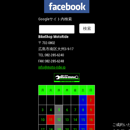
Googleサイト内検索
BikeShop MotoRide
〒732-0802
広島市南区大州3-9-17
TEL:082-285-6240
FAX:082-285-6248
info@moto-ride.jp
月
火
水
木
金
土
日
1
2
3
4
5
6
7
8
9
10
11
12
13
14
15
16
ご成約い
17
18
19
20
21
22
23