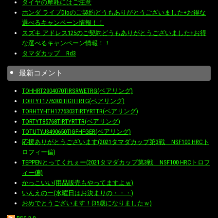
タイヤの摩耗にはご注意
ホンダ ライブDioのご契約どうもありがとうございました+お得な
選べるキャンペーン情報！！
スズキ アドレス125のご契約どうもありがとうございました+お得
な選べるキャンペーン情報！！
タマダカップ Rd3
最新コメント
TOHHRT2904070TIRSRWETRG(ベアリング)
TORTYT1776303TIGHTRTG(ベアリング)
TORHTYHTH1776303TIRTYRTTR(ベアリング)
TORTYT85768TIRTYRTTR(ベアリング)
TOTUTYJ3490650TIGFHFGER(ベアリング)
応援ありがとうございます(2021タマダカップ第3戦 NSF100 HRCト
ロフィー偏)
TEPPENとってくれぇー(2021タマダカップ第3戦 NSF100 HRCトロフ
ィー偏)
かっこいい(用品販売もやってますよｗ)
いんえのー(水曜日はお決まりの・・・)
おめでとうございます！(35歳になりましたｗ)