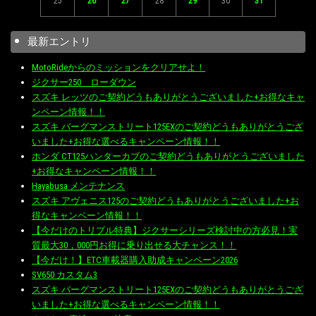
25
26
27
28
29
30
31
最新エントリ
MotoRideからのミッションをクリアせよ！
ジクサー250 ローダウン
スズキ レッツのご契約どうもありがとうございました+お得なキャ
ンペーン情報！！
スズキ バーグマンストリート125EXのご契約どうもありがとうござ
いました+お得な選べるキャンペーン情報！！
ホンダ CT125ハンターカブのご契約どうもありがとうございました
+お得なキャンペーン情報！！
Hayabusa メンテナンス
スズキ アヴェニス125のご契約どうもありがとうございました+お
得なキャンペーン情報！！
【今だけのトリプル特典】ジクサーシリーズ検討中の方必見！実
質最大30，000円お得に乗り出せる大チャンス！！
【今だけ！】ETC車載器購入助成キャンペーン2026
SV650 カスタム3
スズキ バーグマンストリート125EXのご契約どうもありがとうござ
いました+お得な選べるキャンペーン情報！！