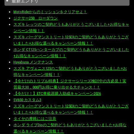
最新エントリ
MotoRideからのミッションをクリアせよ！
ジクサー250 ローダウン
スズキ レッツのご契約どうもありがとうございました+お得なキャ
ンペーン情報！！
スズキ バーグマンストリート125EXのご契約どうもありがとうござ
いました+お得な選べるキャンペーン情報！！
ホンダ CT125ハンターカブのご契約どうもありがとうございました
+お得なキャンペーン情報！！
Hayabusa メンテナンス
スズキ アヴェニス125のご契約どうもありがとうございました+お
得なキャンペーン情報！！
【今だけのトリプル特典】ジクサーシリーズ検討中の方必見！実
質最大30，000円お得に乗り出せる大チャンス！！
【今だけ！】ETC車載器購入助成キャンペーン2026
SV650 カスタム3
スズキ バーグマンストリート125EXのご契約どうもありがとうござ
いました+お得な選べるキャンペーン情報！！
タイヤの摩耗にはご注意
ホンダ ライブDioのご契約どうもありがとうございました+お得な
選べるキャンペーン情報！！