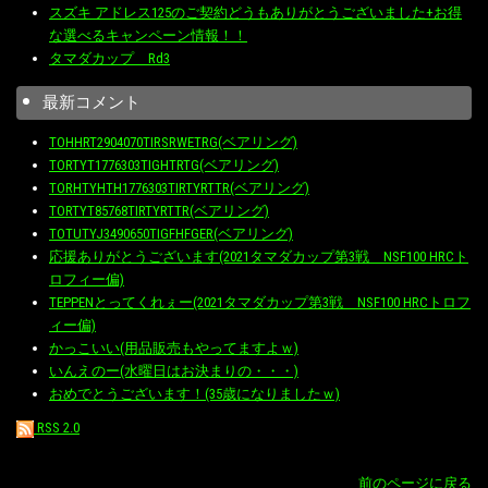
スズキ アドレス125のご契約どうもありがとうございました+お得
な選べるキャンペーン情報！！
タマダカップ Rd3
最新コメント
TOHHRT2904070TIRSRWETRG(ベアリング)
TORTYT1776303TIGHTRTG(ベアリング)
TORHTYHTH1776303TIRTYRTTR(ベアリング)
TORTYT85768TIRTYRTTR(ベアリング)
TOTUTYJ3490650TIGFHFGER(ベアリング)
応援ありがとうございます(2021タマダカップ第3戦 NSF100 HRCト
ロフィー偏)
TEPPENとってくれぇー(2021タマダカップ第3戦 NSF100 HRCトロフ
ィー偏)
かっこいい(用品販売もやってますよｗ)
いんえのー(水曜日はお決まりの・・・)
おめでとうございます！(35歳になりましたｗ)
RSS 2.0
前のページに戻る