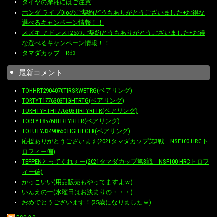
タイヤの摩耗にはご注意
ホンダ ライブDioのご契約どうもありがとうございました+お得な
選べるキャンペーン情報！！
スズキ アドレス125のご契約どうもありがとうございました+お得
な選べるキャンペーン情報！！
タマダカップ Rd3
最新コメント
TOHHRT2904070TIRSRWETRG(ベアリング)
TORTYT1776303TIGHTRTG(ベアリング)
TORHTYHTH1776303TIRTYRTTR(ベアリング)
TORTYT85768TIRTYRTTR(ベアリング)
TOTUTYJ3490650TIGFHFGER(ベアリング)
応援ありがとうございます(2021タマダカップ第3戦 NSF100 HRCト
ロフィー偏)
TEPPENとってくれぇー(2021タマダカップ第3戦 NSF100 HRCトロフ
ィー偏)
かっこいい(用品販売もやってますよｗ)
いんえのー(水曜日はお決まりの・・・)
おめでとうございます！(35歳になりましたｗ)