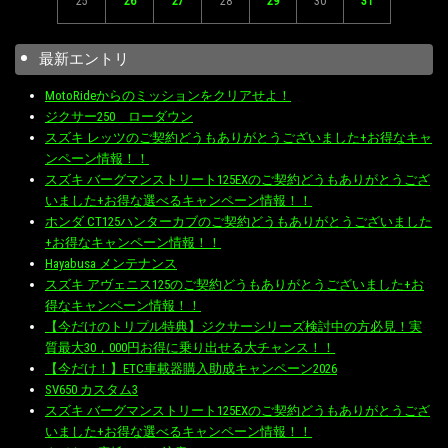
25
26
27
28
29
30
31
最新エントリ
MotoRideからのミッションをクリアせよ！
ジクサー250 ローダウン
スズキ レッツのご契約どうもありがとうございました+お得なキャ
ンペーン情報！！
スズキ バーグマンストリート125EXのご契約どうもありがとうござ
いました+お得な選べるキャンペーン情報！！
ホンダ CT125ハンターカブのご契約どうもありがとうございました
+お得なキャンペーン情報！！
Hayabusa メンテナンス
スズキ アヴェニス125のご契約どうもありがとうございました+お
得なキャンペーン情報！！
【今だけのトリプル特典】ジクサーシリーズ検討中の方必見！実
質最大30，000円お得に乗り出せる大チャンス！！
【今だけ！】ETC車載器購入助成キャンペーン2026
SV650 カスタム3
スズキ バーグマンストリート125EXのご契約どうもありがとうござ
いました+お得な選べるキャンペーン情報！！