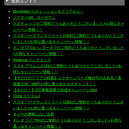
最新エントリ
MotoRideからのミッションをクリアせよ！
ジクサー250 ローダウン
スズキ レッツのご契約どうもありがとうございました+お得なキャ
ンペーン情報！！
スズキ バーグマンストリート125EXのご契約どうもありがとうござ
いました+お得な選べるキャンペーン情報！！
ホンダ CT125ハンターカブのご契約どうもありがとうございました
+お得なキャンペーン情報！！
Hayabusa メンテナンス
スズキ アヴェニス125のご契約どうもありがとうございました+お
得なキャンペーン情報！！
【今だけのトリプル特典】ジクサーシリーズ検討中の方必見！実
質最大30，000円お得に乗り出せる大チャンス！！
【今だけ！】ETC車載器購入助成キャンペーン2026
SV650 カスタム3
スズキ バーグマンストリート125EXのご契約どうもありがとうござ
いました+お得な選べるキャンペーン情報！！
タイヤの摩耗にはご注意
ホンダ ライブDioのご契約どうもありがとうございました+お得な
選べるキャンペーン情報！！