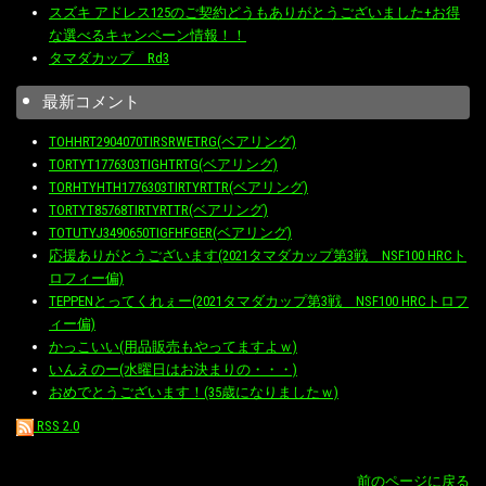
スズキ アドレス125のご契約どうもありがとうございました+お得
な選べるキャンペーン情報！！
タマダカップ Rd3
最新コメント
TOHHRT2904070TIRSRWETRG(ベアリング)
TORTYT1776303TIGHTRTG(ベアリング)
TORHTYHTH1776303TIRTYRTTR(ベアリング)
TORTYT85768TIRTYRTTR(ベアリング)
TOTUTYJ3490650TIGFHFGER(ベアリング)
応援ありがとうございます(2021タマダカップ第3戦 NSF100 HRCト
ロフィー偏)
TEPPENとってくれぇー(2021タマダカップ第3戦 NSF100 HRCトロフ
ィー偏)
かっこいい(用品販売もやってますよｗ)
いんえのー(水曜日はお決まりの・・・)
おめでとうございます！(35歳になりましたｗ)
RSS 2.0
前のページに戻る