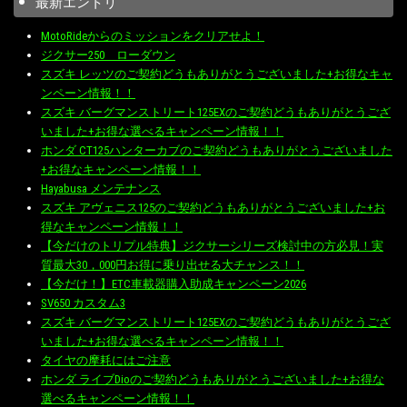
最新エントリ
MotoRideからのミッションをクリアせよ！
ジクサー250 ローダウン
スズキ レッツのご契約どうもありがとうございました+お得なキャ
ンペーン情報！！
スズキ バーグマンストリート125EXのご契約どうもありがとうござ
いました+お得な選べるキャンペーン情報！！
ホンダ CT125ハンターカブのご契約どうもありがとうございました
+お得なキャンペーン情報！！
Hayabusa メンテナンス
スズキ アヴェニス125のご契約どうもありがとうございました+お
得なキャンペーン情報！！
【今だけのトリプル特典】ジクサーシリーズ検討中の方必見！実
質最大30，000円お得に乗り出せる大チャンス！！
【今だけ！】ETC車載器購入助成キャンペーン2026
SV650 カスタム3
スズキ バーグマンストリート125EXのご契約どうもありがとうござ
いました+お得な選べるキャンペーン情報！！
タイヤの摩耗にはご注意
ホンダ ライブDioのご契約どうもありがとうございました+お得な
選べるキャンペーン情報！！