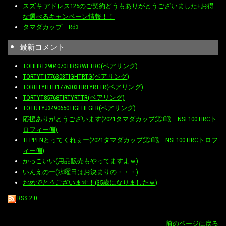
スズキ アドレス125のご契約どうもありがとうございました+お得
な選べるキャンペーン情報！！
タマダカップ Rd3
最新コメント
TOHHRT2904070TIRSRWETRG(ベアリング)
TORTYT1776303TIGHTRTG(ベアリング)
TORHTYHTH1776303TIRTYRTTR(ベアリング)
TORTYT85768TIRTYRTTR(ベアリング)
TOTUTYJ3490650TIGFHFGER(ベアリング)
応援ありがとうございます(2021タマダカップ第3戦 NSF100 HRCト
ロフィー偏)
TEPPENとってくれぇー(2021タマダカップ第3戦 NSF100 HRCトロフ
ィー偏)
かっこいい(用品販売もやってますよｗ)
いんえのー(水曜日はお決まりの・・・)
おめでとうございます！(35歳になりましたｗ)
RSS 2.0
前のページに戻る