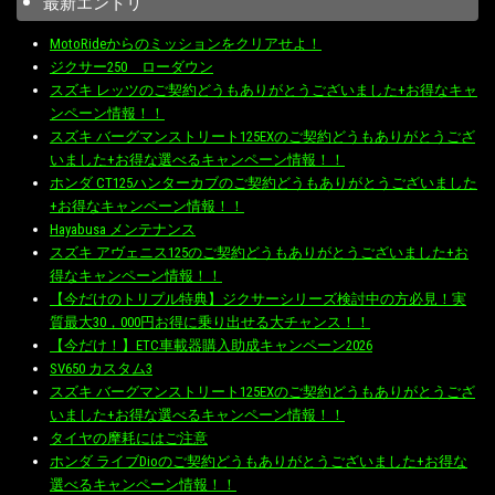
最新エントリ
MotoRideからのミッションをクリアせよ！
ジクサー250 ローダウン
スズキ レッツのご契約どうもありがとうございました+お得なキャ
ンペーン情報！！
スズキ バーグマンストリート125EXのご契約どうもありがとうござ
いました+お得な選べるキャンペーン情報！！
ホンダ CT125ハンターカブのご契約どうもありがとうございました
+お得なキャンペーン情報！！
Hayabusa メンテナンス
スズキ アヴェニス125のご契約どうもありがとうございました+お
得なキャンペーン情報！！
【今だけのトリプル特典】ジクサーシリーズ検討中の方必見！実
質最大30，000円お得に乗り出せる大チャンス！！
【今だけ！】ETC車載器購入助成キャンペーン2026
SV650 カスタム3
スズキ バーグマンストリート125EXのご契約どうもありがとうござ
いました+お得な選べるキャンペーン情報！！
タイヤの摩耗にはご注意
ホンダ ライブDioのご契約どうもありがとうございました+お得な
選べるキャンペーン情報！！