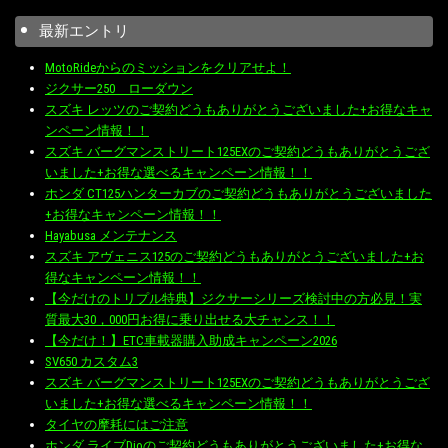
最新エントリ
MotoRideからのミッションをクリアせよ！
ジクサー250 ローダウン
スズキ レッツのご契約どうもありがとうございました+お得なキャ
ンペーン情報！！
スズキ バーグマンストリート125EXのご契約どうもありがとうござ
いました+お得な選べるキャンペーン情報！！
ホンダ CT125ハンターカブのご契約どうもありがとうございました
+お得なキャンペーン情報！！
Hayabusa メンテナンス
スズキ アヴェニス125のご契約どうもありがとうございました+お
得なキャンペーン情報！！
【今だけのトリプル特典】ジクサーシリーズ検討中の方必見！実
質最大30，000円お得に乗り出せる大チャンス！！
【今だけ！】ETC車載器購入助成キャンペーン2026
SV650 カスタム3
スズキ バーグマンストリート125EXのご契約どうもありがとうござ
いました+お得な選べるキャンペーン情報！！
タイヤの摩耗にはご注意
ホンダ ライブDioのご契約どうもありがとうございました+お得な