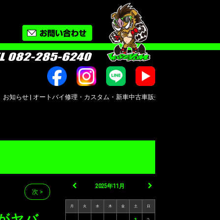
 オートバイ修理・カスタム・新車中古車販売｜広島市南区大州｜Bike shop MotoR
2025年11月
次 >
月
火
水
木
金
土
日
がヤバ