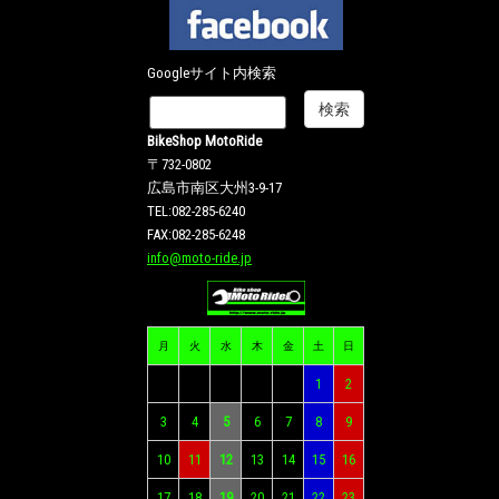
Googleサイト内検索
BikeShop MotoRide
〒732-0802
広島市南区大州3-9-17
TEL:082-285-6240
FAX:082-285-6248
info@moto-ride.jp
月
火
水
木
金
土
日
1
2
3
4
5
6
7
8
9
10
11
12
13
14
15
16
17
18
19
20
21
22
23