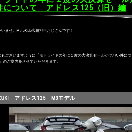
件について アドレス125（旧）編
いませ。MotoRide広報担当おじさんです！
にもございますように「モトライドの年に１度の大決算セールがヤバい件につい
編」のご案内をさせていただきます。
ZUKI アドレス125 M3モデル