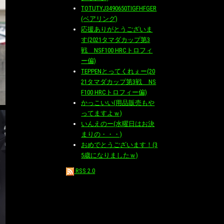
TOTUTYJ3490650TIGFHFGER
(ベアリング)
応援ありがとうございま
す(2021タマダカップ第3
戦 NSF100 HRCトロフィ
ー偏)
TEPPENとってくれぇー(20
21タマダカップ第3戦 NS
F100 HRCトロフィー偏)
かっこいい(用品販売もや
ってますよｗ)
いんえのー(水曜日はお決
まりの・・・)
おめでとうございます！(3
5歳になりましたｗ)
RSS 2.0