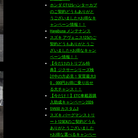
ホンダ CT125ハンターカブ
のご契約どうもありがと
うございました+お得なキ
ャンペーン情報！！
Hayabusa メンテナンス
スズキ アヴェニス125のご
契約どうもありがとうご
ざいました+お得なキャン
ペーン情報！！
【今だけのトリプル特
典】ジクサーシリーズ検
討中の方必見！実質最大3
0，000円お得に乗り出せ
る大チャンス！！
【今だけ！】ETC車載器購
入助成キャンペーン2026
SV650 カスタム3
スズキ バーグマンストリ
ート125EXのご契約どうも
ありがとうございました
+お得な選べるキャンペー