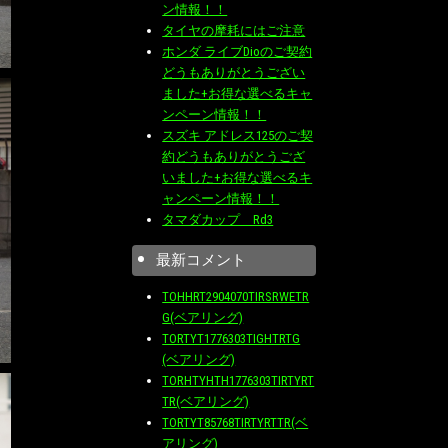
ン情報！！
タイヤの摩耗にはご注意
ホンダ ライブDioのご契約
どうもありがとうござい
ました+お得な選べるキャ
ンペーン情報！！
スズキ アドレス125のご契
約どうもありがとうござ
いました+お得な選べるキ
ャンペーン情報！！
タマダカップ Rd3
最新コメント
TOHHRT2904070TIRSRWETR
G(ベアリング)
TORTYT1776303TIGHTRTG
(ベアリング)
TORHTYHTH1776303TIRTYRT
TR(ベアリング)
TORTYT85768TIRTYRTTR(ベ
アリング)