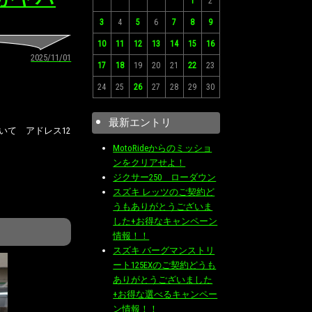
1
2
3
4
5
6
7
8
9
10
11
12
13
14
15
16
2025/11/01
17
18
19
20
21
22
23
24
25
26
27
28
29
30
最新エントリ
て アドレス12
MotoRideからのミッショ
ンをクリアせよ！
ジクサー250 ローダウン
スズキ レッツのご契約ど
うもありがとうございま
した+お得なキャンペーン
情報！！
スズキ バーグマンストリ
ート125EXのご契約どうも
ありがとうございました
+お得な選べるキャンペー
ン情報！！