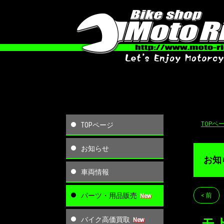
TOPペ
TOPページ
お知らせ
お知
車両情報
パーツ・用品販売
< 前
バイク高価買取
モ