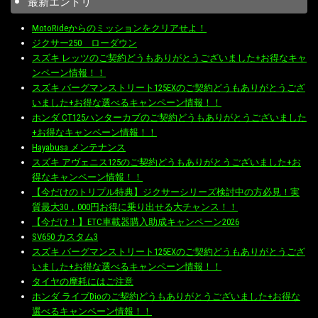
最新エントリ
MotoRideからのミッションをクリアせよ！
ジクサー250 ローダウン
スズキ レッツのご契約どうもありがとうございました+お得なキャ
ンペーン情報！！
スズキ バーグマンストリート125EXのご契約どうもありがとうござ
いました+お得な選べるキャンペーン情報！！
ホンダ CT125ハンターカブのご契約どうもありがとうございました
+お得なキャンペーン情報！！
Hayabusa メンテナンス
スズキ アヴェニス125のご契約どうもありがとうございました+お
得なキャンペーン情報！！
【今だけのトリプル特典】ジクサーシリーズ検討中の方必見！実
質最大30，000円お得に乗り出せる大チャンス！！
【今だけ！】ETC車載器購入助成キャンペーン2026
SV650 カスタム3
スズキ バーグマンストリート125EXのご契約どうもありがとうござ
いました+お得な選べるキャンペーン情報！！
タイヤの摩耗にはご注意
ホンダ ライブDioのご契約どうもありがとうございました+お得な
選べるキャンペーン情報！！