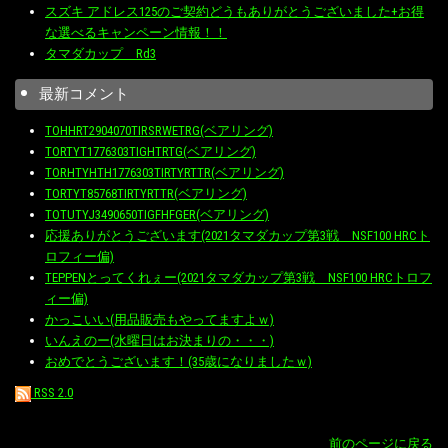
スズキ アドレス125のご契約どうもありがとうございました+お得
な選べるキャンペーン情報！！
タマダカップ Rd3
最新コメント
TOHHRT2904070TIRSRWETRG(ベアリング)
TORTYT1776303TIGHTRTG(ベアリング)
TORHTYHTH1776303TIRTYRTTR(ベアリング)
TORTYT85768TIRTYRTTR(ベアリング)
TOTUTYJ3490650TIGFHFGER(ベアリング)
応援ありがとうございます(2021タマダカップ第3戦 NSF100 HRCト
ロフィー偏)
TEPPENとってくれぇー(2021タマダカップ第3戦 NSF100 HRCトロフ
ィー偏)
かっこいい(用品販売もやってますよｗ)
いんえのー(水曜日はお決まりの・・・)
おめでとうございます！(35歳になりましたｗ)
RSS 2.0
前のページに戻る