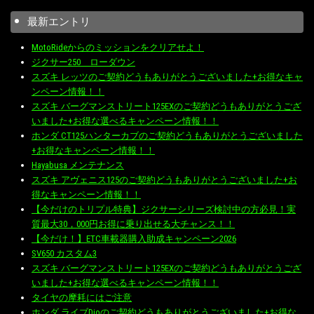
最新エントリ
MotoRideからのミッションをクリアせよ！
ジクサー250 ローダウン
スズキ レッツのご契約どうもありがとうございました+お得なキャ
ンペーン情報！！
スズキ バーグマンストリート125EXのご契約どうもありがとうござ
いました+お得な選べるキャンペーン情報！！
ホンダ CT125ハンターカブのご契約どうもありがとうございました
+お得なキャンペーン情報！！
Hayabusa メンテナンス
スズキ アヴェニス125のご契約どうもありがとうございました+お
得なキャンペーン情報！！
【今だけのトリプル特典】ジクサーシリーズ検討中の方必見！実
質最大30，000円お得に乗り出せる大チャンス！！
【今だけ！】ETC車載器購入助成キャンペーン2026
SV650 カスタム3
スズキ バーグマンストリート125EXのご契約どうもありがとうござ
いました+お得な選べるキャンペーン情報！！
タイヤの摩耗にはご注意
ホンダ ライブDioのご契約どうもありがとうございました+お得な