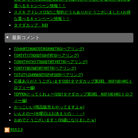
選べるキャンペーン情報！！
スズキ アドレス125のご契約どうもありがとうございました+お得
な選べるキャンペーン情報！！
タマダカップ Rd3
最新コメント
TOHHRT2904070TIRSRWETRG(ベアリング)
TORTYT1776303TIGHTRTG(ベアリング)
TORHTYHTH1776303TIRTYRTTR(ベアリング)
TORTYT85768TIRTYRTTR(ベアリング)
TOTUTYJ3490650TIGFHFGER(ベアリング)
応援ありがとうございます(2021タマダカップ第3戦 NSF100 HRCト
ロフィー偏)
TEPPENとってくれぇー(2021タマダカップ第3戦 NSF100 HRCトロフ
ィー偏)
かっこいい(用品販売もやってますよｗ)
いんえのー(水曜日はお決まりの・・・)
おめでとうございます！(35歳になりましたｗ)
RSS 2.0