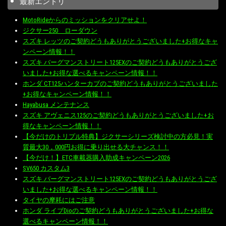
最新エントリ
MotoRideからのミッションをクリアせよ！
ジクサー250 ローダウン
スズキ レッツのご契約どうもありがとうございました+お得なキャ
ンペーン情報！！
スズキ バーグマンストリート125EXのご契約どうもありがとうござ
いました+お得な選べるキャンペーン情報！！
ホンダ CT125ハンターカブのご契約どうもありがとうございました
+お得なキャンペーン情報！！
Hayabusa メンテナンス
スズキ アヴェニス125のご契約どうもありがとうございました+お
得なキャンペーン情報！！
【今だけのトリプル特典】ジクサーシリーズ検討中の方必見！実
質最大30，000円お得に乗り出せる大チャンス！！
【今だけ！】ETC車載器購入助成キャンペーン2026
SV650 カスタム3
スズキ バーグマンストリート125EXのご契約どうもありがとうござ
いました+お得な選べるキャンペーン情報！！
タイヤの摩耗にはご注意
ホンダ ライブDioのご契約どうもありがとうございました+お得な
選べるキャンペーン情報！！