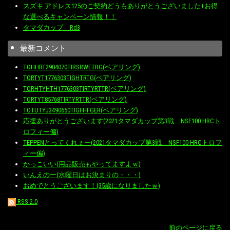
スズキ アドレス125のご契約どうもありがとうございました+お得
な選べるキャンペーン情報！！
タマダカップ Rd3
最新コメント
TOHHRT2904070TIRSRWETRG(ベアリング)
TORTYT1776303TIGHTRTG(ベアリング)
TORHTYHTH1776303TIRTYRTTR(ベアリング)
TORTYT85768TIRTYRTTR(ベアリング)
TOTUTYJ3490650TIGFHFGER(ベアリング)
応援ありがとうございます(2021タマダカップ第3戦 NSF100 HRCト
ロフィー偏)
TEPPENとってくれぇー(2021タマダカップ第3戦 NSF100 HRCトロフ
ィー偏)
かっこいい(用品販売もやってますよｗ)
いんえのー(水曜日はお決まりの・・・)
おめでとうございます！(35歳になりましたｗ)
RSS 2.0
前のページに戻る