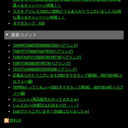
選べるキャンペーン情報！！
スズキ アドレス125のご契約どうもありがとうございました+お得
な選べるキャンペーン情報！！
タマダカップ Rd3
最新コメント
TOHHRT2904070TIRSRWETRG(ベアリング)
TORTYT1776303TIGHTRTG(ベアリング)
TORHTYHTH1776303TIRTYRTTR(ベアリング)
TORTYT85768TIRTYRTTR(ベアリング)
TOTUTYJ3490650TIGFHFGER(ベアリング)
応援ありがとうございます(2021タマダカップ第3戦 NSF100 HRCト
ロフィー偏)
TEPPENとってくれぇー(2021タマダカップ第3戦 NSF100 HRCトロフ
ィー偏)
かっこいい(用品販売もやってますよｗ)
いんえのー(水曜日はお決まりの・・・)
おめでとうございます！(35歳になりましたｗ)
RSS 2.0