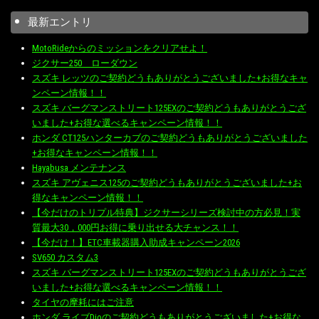
最新エントリ
MotoRideからのミッションをクリアせよ！
ジクサー250 ローダウン
スズキ レッツのご契約どうもありがとうございました+お得なキャ
ンペーン情報！！
スズキ バーグマンストリート125EXのご契約どうもありがとうござ
いました+お得な選べるキャンペーン情報！！
ホンダ CT125ハンターカブのご契約どうもありがとうございました
+お得なキャンペーン情報！！
Hayabusa メンテナンス
スズキ アヴェニス125のご契約どうもありがとうございました+お
得なキャンペーン情報！！
【今だけのトリプル特典】ジクサーシリーズ検討中の方必見！実
質最大30，000円お得に乗り出せる大チャンス！！
【今だけ！】ETC車載器購入助成キャンペーン2026
SV650 カスタム3
スズキ バーグマンストリート125EXのご契約どうもありがとうござ
いました+お得な選べるキャンペーン情報！！
タイヤの摩耗にはご注意
ホンダ ライブDioのご契約どうもありがとうございました+お得な