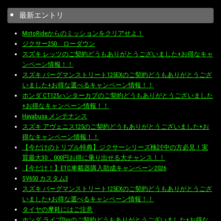
最新エントリ
MotoRideからのミッションをクリアせよ！
ジクサー250 ローダウン
スズキ レッツのご契約どうもありがとうございました+お得なキャ
ンペーン情報！！
スズキ バーグマンストリート125EXのご契約どうもありがとうござ
いました+お得な選べるキャンペーン情報！！
ホンダ CT125ハンターカブのご契約どうもありがとうございました
+お得なキャンペーン情報！！
Hayabusa メンテナンス
スズキ アヴェニス125のご契約どうもありがとうございました+お
得なキャンペーン情報！！
【今だけのトリプル特典】ジクサーシリーズ検討中の方必見！実
質最大30，000円お得に乗り出せる大チャンス！！
【今だけ！】ETC車載器購入助成キャンペーン2026
SV650 カスタム3
スズキ バーグマンストリート125EXのご契約どうもありがとうござ
いました+お得な選べるキャンペーン情報！！
タイヤの摩耗にはご注意
ホンダ ライブDioのご契約どうもありがとうございました+お得な