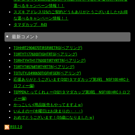
選べるキャンペーン情報！！
スズキ アドレス125のご契約どうもありがとうございました+お得
な選べるキャンペーン情報！！
タマダカップ Rd3
最新コメント
TOHHRT2904070TIRSRWETRG(ベアリング)
TORTYT1776303TIGHTRTG(ベアリング)
TORHTYHTH1776303TIRTYRTTR(ベアリング)
TORTYT85768TIRTYRTTR(ベアリング)
TOTUTYJ3490650TIGFHFGER(ベアリング)
応援ありがとうございます(2021タマダカップ第3戦 NSF100 HRCト
ロフィー偏)
TEPPENとってくれぇー(2021タマダカップ第3戦 NSF100 HRCトロフ
ィー偏)
かっこいい(用品販売もやってますよｗ)
いんえのー(水曜日はお決まりの・・・)
おめでとうございます！(35歳になりましたｗ)
RSS 2.0