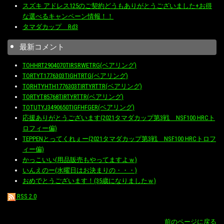
スズキ アドレス125のご契約どうもありがとうございました+お得
な選べるキャンペーン情報！！
タマダカップ Rd3
最新コメント
TOHHRT2904070TIRSRWETRG(ベアリング)
TORTYT1776303TIGHTRTG(ベアリング)
TORHTYHTH1776303TIRTYRTTR(ベアリング)
TORTYT85768TIRTYRTTR(ベアリング)
TOTUTYJ3490650TIGFHFGER(ベアリング)
応援ありがとうございます(2021タマダカップ第3戦 NSF100 HRCト
ロフィー偏)
TEPPENとってくれぇー(2021タマダカップ第3戦 NSF100 HRCトロフ
ィー偏)
かっこいい(用品販売もやってますよｗ)
いんえのー(水曜日はお決まりの・・・)
おめでとうございます！(35歳になりましたｗ)
RSS 2.0
前のページに戻る