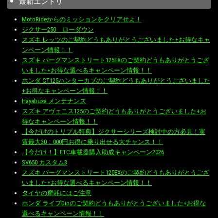
最新エントリ
MotoRideからのミッションをクリアせよ！
ジクサー250 ローダウン
スズキ レッツのご契約どうもありがとうございました+お得なキャ
ンペーン情報！！
スズキ バーグマンストリート125EXのご契約どうもありがとうござ
いました+お得な選べるキャンペーン情報！！
ホンダ CT125ハンターカブのご契約どうもありがとうございました
+お得なキャンペーン情報！！
Hayabusa メンテナンス
スズキ アヴェニス125のご契約どうもありがとうございました+お
得なキャンペーン情報！！
【今だけのトリプル特典】ジクサーシリーズ検討中の方必見！実
質最大30，000円お得に乗り出せる大チャンス！！
【今だけ！】ETC車載器購入助成キャンペーン2026
SV650 カスタム3
スズキ バーグマンストリート125EXのご契約どうもありがとうござ
いました+お得な選べるキャンペーン情報！！
タイヤの摩耗にはご注意
ホンダ ライブDioのご契約どうもありがとうございました+お得な
選べるキャンペーン情報！！