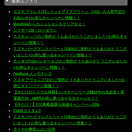
最新エントリ
スズキ アドレス125ソリッドアイスグリーン（QZA）の入荷予定の
お知らせ+お得なキャンペーン情報！！
MotoRideからのミッションをクリアせよ！
ジクサー250 ローダウン
スズキ レッツのご契約どうもありがとうございました+お得なキャ
ンペーン情報！！
スズキ バーグマンストリート125EXのご契約どうもありがとうござ
いました+お得な選べるキャンペーン情報！！
ホンダ CT125ハンターカブのご契約どうもありがとうございました
+お得なキャンペーン情報！！
Hayabusa メンテナンス
スズキ アヴェニス125のご契約どうもありがとうございました+お
得なキャンペーン情報！！
【今だけのトリプル特典】ジクサーシリーズ検討中の方必見！実
質最大30，000円お得に乗り出せる大チャンス！！
【今だけ！】ETC車載器購入助成キャンペーン2026
SV650 カスタム3
スズキ バーグマンストリート125EXのご契約どうもありがとうござ
いました+お得な選べるキャンペーン情報！！
タイヤの摩耗にはご注意