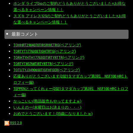
ホンダ ライブDioのご契約どうもありがとうございました+お得な
選べるキャンペーン情報！！
スズキ アドレス125のご契約どうもありがとうございました+お得
な選べるキャンペーン情報！！
最新コメント
TOHHRT2904070TIRSRWETRG(ベアリング)
TORTYT1776303TIGHTRTG(ベアリング)
TORHTYHTH1776303TIRTYRTTR(ベアリング)
TORTYT85768TIRTYRTTR(ベアリング)
TOTUTYJ3490650TIGFHFGER(ベアリング)
応援ありがとうございます(2021タマダカップ第3戦 NSF100 HRCト
ロフィー偏)
TEPPENとってくれぇー(2021タマダカップ第3戦 NSF100 HRCトロフ
ィー偏)
かっこいい(用品販売もやってますよｗ)
いんえのー(水曜日はお決まりの・・・)
おめでとうございます！(35歳になりましたｗ)
RSS 2.0