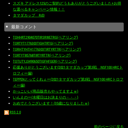
スズキ アドレス125のご契約どうもありがとうございました+お得
な選べるキャンペーン情報！！
タマダカップ Rd3
最新コメント
TOHHRT2904070TIRSRWETRG(ベアリング)
TORTYT1776303TIGHTRTG(ベアリング)
TORHTYHTH1776303TIRTYRTTR(ベアリング)
TORTYT85768TIRTYRTTR(ベアリング)
TOTUTYJ3490650TIGFHFGER(ベアリング)
応援ありがとうございます(2021タマダカップ第3戦 NSF100 HRCト
ロフィー偏)
TEPPENとってくれぇー(2021タマダカップ第3戦 NSF100 HRCトロフ
ィー偏)
かっこいい(用品販売もやってますよｗ)
いんえのー(水曜日はお決まりの・・・)
おめでとうございます！(35歳になりましたｗ)
RSS 2.0
前のページに戻る