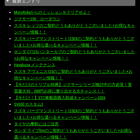
最新エントリ
MotoRideからのミッションをクリアせよ！
ジクサー250 ローダウン
スズキ レッツのご契約どうもありがとうございました+お得なキャ
ンペーン情報！！
スズキ バーグマンストリート125EXのご契約どうもありがとうござ
いました+お得な選べるキャンペーン情報！！
ホンダ CT125ハンターカブのご契約どうもありがとうございました
+お得なキャンペーン情報！！
Hayabusa メンテナンス
スズキ アヴェニス125のご契約どうもありがとうございました+お
得なキャンペーン情報！！
【今だけのトリプル特典】ジクサーシリーズ検討中の方必見！実
質最大30，000円お得に乗り出せる大チャンス！！
【今だけ！】ETC車載器購入助成キャンペーン2026
SV650 カスタム3
スズキ バーグマンストリート125EXのご契約どうもありがとうござ
いました+お得な選べるキャンペーン情報！！
タイヤの摩耗にはご注意
ホンダ ライブDioのご契約どうもありがとうございました+お得な
選べるキャンペーン情報！！