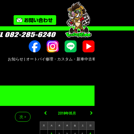
知らせ | オートバイ修理・カスタム・新車中古車販売｜広島市南区大州｜Bike shop 
2018年05月
次 >
月
火
水
木
金
土
日