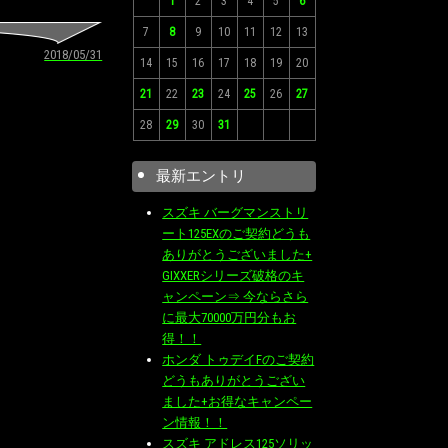
1
2
3
4
5
6
7
8
9
10
11
12
13
2018/05/31
14
15
16
17
18
19
20
21
22
23
24
25
26
27
28
29
30
31
最新エントリ
スズキ バーグマンストリ
ート125EXのご契約どうも
ありがとうございました+
GIXXERシリーズ破格のキ
ャンペーン⇒ 今ならさら
に最大70000万円分もお
得！！
ホンダ トゥデイFのご契約
どうもありがとうござい
ました+お得なキャンペー
ン情報！！
スズキ アドレス125ソリッ