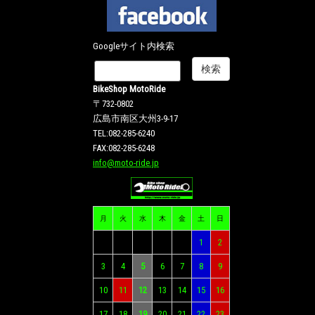
Googleサイト内検索
BikeShop MotoRide
〒732-0802
広島市南区大州3-9-17
TEL:082-285-6240
FAX:082-285-6248
info@moto-ride.jp
月
火
水
木
金
土
日
1
2
3
4
5
6
7
8
9
10
11
12
13
14
15
16
17
18
19
20
21
22
23