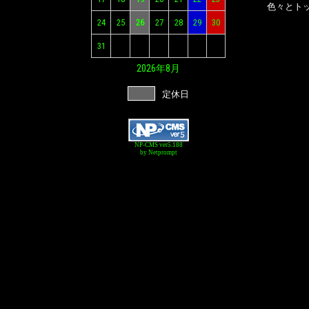
色々とト
24
25
26
27
28
29
30
31
2026年
8月
定休日
NP-CMS ver5.188
by Netprompt