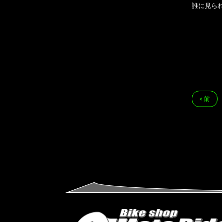
誰に見ら
< 前