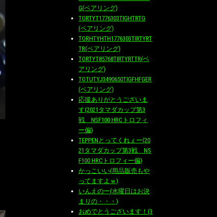
G(ベアリング)
TORTYT1776303TIGHTRTG
(ベアリング)
TORHTYHTH1776303TIRTYRT
TR(ベアリング)
TORTYT85768TIRTYRTTR(ベ
アリング)
TOTUTYJ3490650TIGFHFGER
(ベアリング)
応援ありがとうございま
す(2021タマダカップ第3
戦 NSF100 HRCトロフィ
ー偏)
TEPPENとってくれぇー(20
21タマダカップ第3戦 NS
F100 HRCトロフィー偏)
かっこいい(用品販売もや
ってますよｗ)
いんえのー(水曜日はお決
まりの・・・)
おめでとうございます！(3