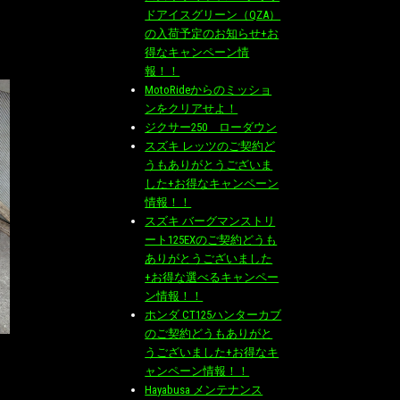
ドアイスグリーン（QZA）
の入荷予定のお知らせ+お
得なキャンペーン情
報！！
MotoRideからのミッショ
ンをクリアせよ！
ジクサー250 ローダウン
スズキ レッツのご契約ど
うもありがとうございま
した+お得なキャンペーン
情報！！
スズキ バーグマンストリ
ート125EXのご契約どうも
ありがとうございました
+お得な選べるキャンペー
ン情報！！
ホンダ CT125ハンターカブ
のご契約どうもありがと
うございました+お得なキ
ャンペーン情報！！
Hayabusa メンテナンス