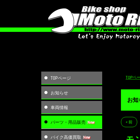
TOPペ
TOPページ
お知らせ
お知
車両情報
パーツ・用品販売
< 前
バイク高価買取
モ