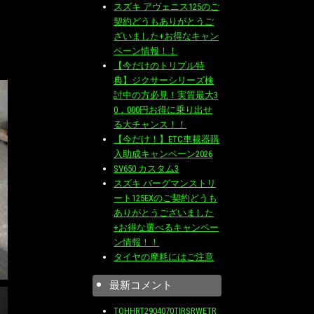
スズキ アヴェニス125のご
契約どうもありがとうご
ざいました+お得なキャン
ペーン情報！！
【今だけのトリプル特
典】ジクサーシリーズ検
討中の方必見！実質最大3
0，000円お得に乗り出せ
る大チャンス！！
【今だけ！】ETC車載器購
入助成キャンペーン2026
SV650 カスタム3
スズキ バーグマンストリ
ート125EXのご契約どうも
ありがとうございました
+お得な選べるキャンペー
ン情報！！
タイヤの摩耗にはご注意
最新コメント
TOHHRT2904070TIRSRWETR