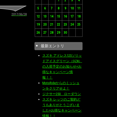
1
2
3
4
5
6
7
8
9
10
11
2017/06/28
12
13
14
15
16
17
18
19
20
21
22
23
24
25
26
27
28
29
30
最新エントリ
スズキ アドレス125ソリッ
ドアイスグリーン（QZA）
の入荷予定のお知らせ+お
得なキャンペーン情
報！！
MotoRideからのミッショ
ンをクリアせよ！
ジクサー250 ローダウン
スズキ レッツのご契約ど
うもありがとうございま
した+お得なキャンペーン
情報！！