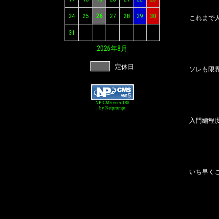
24
25
26
27
28
29
30
これまで
31
2026年
8月
定休日
ソレも限
NP-CMS ver5.188
by Netprompt
入門編程
いち早く