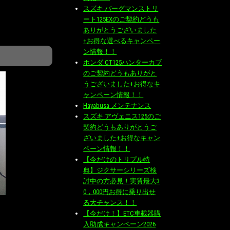
スズキ バーグマンストリ
ート125EXのご契約どうも
ありがとうございました
+お得な選べるキャンペー
ン情報！！
ホンダ CT125ハンターカブ
のご契約どうもありがと
うございました+お得なキ
ャンペーン情報！！
Hayabusa メンテナンス
スズキ アヴェニス125のご
契約どうもありがとうご
ざいました+お得なキャン
ペーン情報！！
【今だけのトリプル特
典】ジクサーシリーズ検
討中の方必見！実質最大3
0，000円お得に乗り出せ
る大チャンス！！
【今だけ！】ETC車載器購
入助成キャンペーン2026