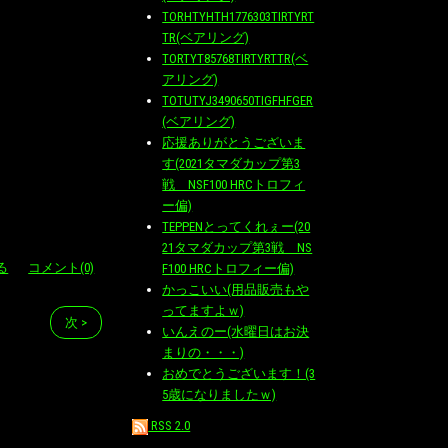
TORHTYHTH1776303TIRTYRT
TR(ベアリング)
TORTYT85768TIRTYRTTR(ベ
アリング)
TOTUTYJ3490650TIGFHFGER
(ベアリング)
応援ありがとうございま
す(2021タマダカップ第3
戦 NSF100 HRCトロフィ
ー偏)
TEPPENとってくれぇー(20
21タマダカップ第3戦 NS
る
コメント(0)
F100 HRCトロフィー偏)
かっこいい(用品販売もや
ってますよｗ)
次 >
いんえのー(水曜日はお決
まりの・・・)
おめでとうございます！(3
5歳になりましたｗ)
RSS 2.0