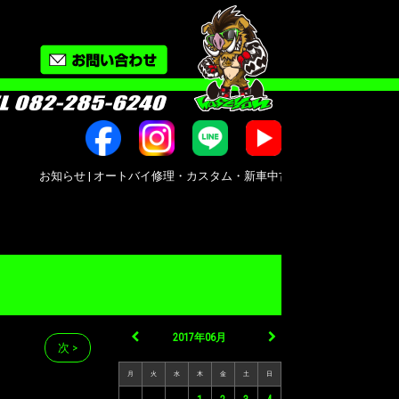
お知らせ | オートバイ修理・カスタム・新車中古車販売｜広島市南区大州｜Bike sh
2017年06月
次 >
月
火
水
木
金
土
日