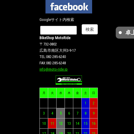
Googleサイト内検索
卓
BikeShop MotoRide
〒732-0802
広島市南区大州3-9-17
TEL:082-285-6240
FAX:082-285-6248
info@moto-ride.jp
月
火
水
木
金
土
日
1
2
3
4
5
6
7
8
9
10
11
12
13
14
15
16
17
18
19
20
21
22
23