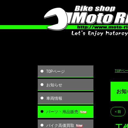
TOPペ
TOPページ
お知らせ
お知
車両情報
パーツ・用品販売
< 前
バイク高価買取
工