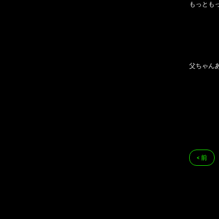
もっとも
父ちゃん
< 前