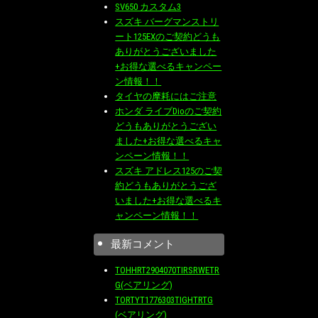
SV650 カスタム3
スズキ バーグマンストリ
ート125EXのご契約どうも
ありがとうございました
+お得な選べるキャンペー
ン情報！！
タイヤの摩耗にはご注意
ホンダ ライブDioのご契約
どうもありがとうござい
ました+お得な選べるキャ
ンペーン情報！！
スズキ アドレス125のご契
約どうもありがとうござ
いました+お得な選べるキ
ャンペーン情報！！
最新コメント
TOHHRT2904070TIRSRWETR
G(ベアリング)
TORTYT1776303TIGHTRTG
(ベアリング)