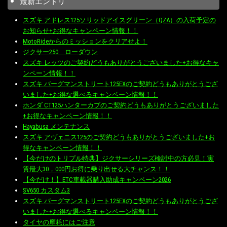
最新エントリ
スズキ アドレス125ソリッドアイスグリーン（QZA）の入荷予定の
お知らせ+お得なキャンペーン情報！！
MotoRideからのミッションをクリアせよ！
ジクサー250 ローダウン
スズキ レッツのご契約どうもありがとうございました+お得なキャ
ンペーン情報！！
スズキ バーグマンストリート125EXのご契約どうもありがとうござ
いました+お得な選べるキャンペーン情報！！
ホンダ CT125ハンターカブのご契約どうもありがとうございました
+お得なキャンペーン情報！！
Hayabusa メンテナンス
スズキ アヴェニス125のご契約どうもありがとうございました+お
得なキャンペーン情報！！
【今だけのトリプル特典】ジクサーシリーズ検討中の方必見！実
質最大30，000円お得に乗り出せる大チャンス！！
【今だけ！】ETC車載器購入助成キャンペーン2026
SV650 カスタム3
スズキ バーグマンストリート125EXのご契約どうもありがとうござ
いました+お得な選べるキャンペーン情報！！
タイヤの摩耗にはご注意