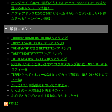
ホンダ ライブDioのご契約どうもありがとうございました+お得な
選べるキャンペーン情報！！
スズキ アドレス125のご契約どうもありがとうございました+お得
な選べるキャンペーン情報！！
最新コメント
TOHHRT2904070TIRSRWETRG(ベアリング)
TORTYT1776303TIGHTRTG(ベアリング)
TORHTYHTH1776303TIRTYRTTR(ベアリング)
TORTYT85768TIRTYRTTR(ベアリング)
TOTUTYJ3490650TIGFHFGER(ベアリング)
応援ありがとうございます(2021タマダカップ第3戦 NSF100 HRCト
ロフィー偏)
TEPPENとってくれぇー(2021タマダカップ第3戦 NSF100 HRCトロフ
ィー偏)
かっこいい(用品販売もやってますよｗ)
いんえのー(水曜日はお決まりの・・・)
おめでとうございます！(35歳になりましたｗ)
RSS 2.0