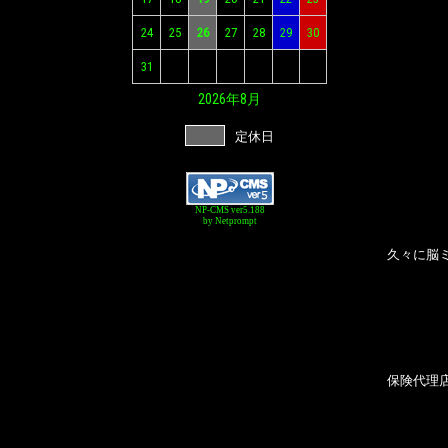
24
25
26
27
28
29
30
31
2026年
8月
定休日
NP-CMS ver5.188
by Netprompt
久々に脳
保険代理