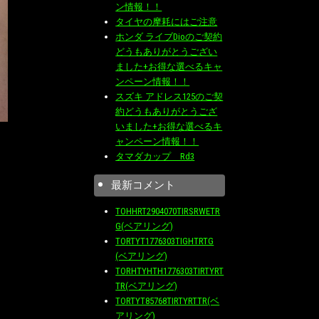
ン情報！！
タイヤの摩耗にはご注意
ホンダ ライブDioのご契約
どうもありがとうござい
ました+お得な選べるキャ
ンペーン情報！！
スズキ アドレス125のご契
約どうもありがとうござ
いました+お得な選べるキ
ャンペーン情報！！
タマダカップ Rd3
最新コメント
TOHHRT2904070TIRSRWETR
G(ベアリング)
TORTYT1776303TIGHTRTG
(ベアリング)
TORHTYHTH1776303TIRTYRT
TR(ベアリング)
TORTYT85768TIRTYRTTR(ベ
アリング)