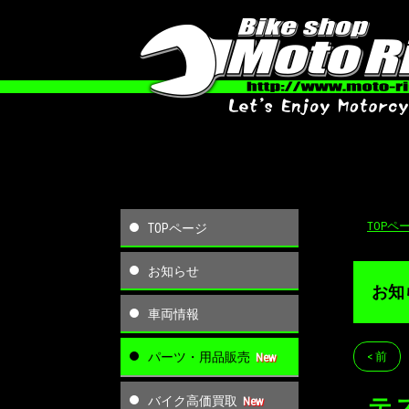
TOPペ
TOPページ
お知らせ
お知
車両情報
パーツ・用品販売
< 前
バイク高価買取
テ