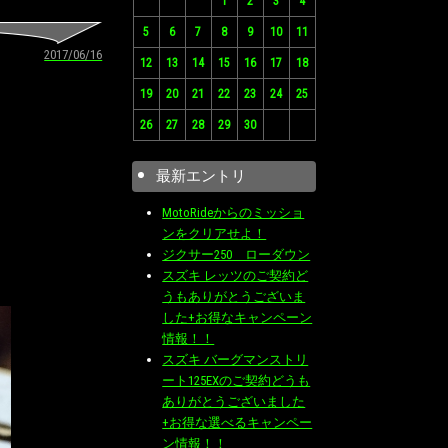
1
2
3
4
5
6
7
8
9
10
11
2017/06/16
12
13
14
15
16
17
18
19
20
21
22
23
24
25
26
27
28
29
30
最新エントリ
MotoRideからのミッショ
ンをクリアせよ！
ジクサー250 ローダウン
スズキ レッツのご契約ど
うもありがとうございま
した+お得なキャンペーン
情報！！
スズキ バーグマンストリ
ート125EXのご契約どうも
ありがとうございました
+お得な選べるキャンペー
ン情報！！