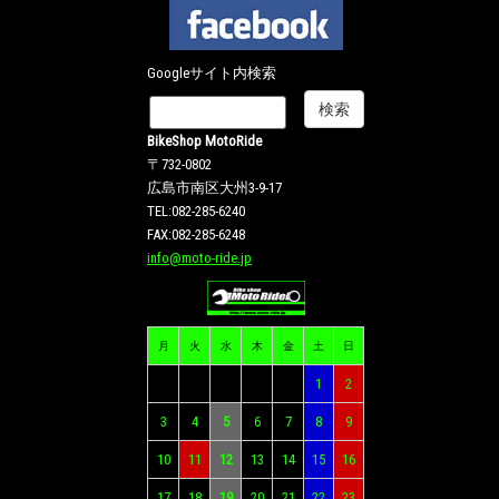
Googleサイト内検索
BikeShop MotoRide
〒732-0802
広島市南区大州3-9-17
TEL:082-285-6240
FAX:082-285-6248
info@moto-ride.jp
月
火
水
木
金
土
日
1
2
3
4
5
6
7
8
9
10
11
12
13
14
15
16
17
18
19
20
21
22
23