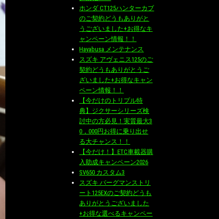
ホンダ CT125ハンターカブ
のご契約どうもありがと
うございました+お得なキ
ャンペーン情報！！
Hayabusa メンテナンス
スズキ アヴェニス125のご
契約どうもありがとうご
ざいました+お得なキャン
ペーン情報！！
【今だけのトリプル特
典】ジクサーシリーズ検
討中の方必見！実質最大3
0，000円お得に乗り出せ
る大チャンス！！
【今だけ！】ETC車載器購
入助成キャンペーン2026
SV650 カスタム3
スズキ バーグマンストリ
ート125EXのご契約どうも
ありがとうございました
+お得な選べるキャンペー