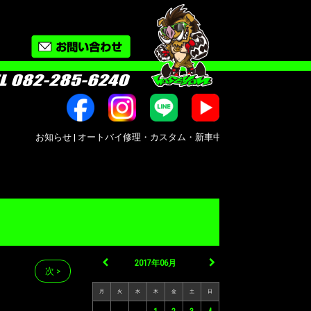
お知らせ | オートバイ修理・カスタム・新車中古車販売｜広島市南区大州｜Bike s
2017年06月
次 >
月
火
水
木
金
土
日