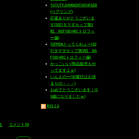
TOTUTYJ3490650TIGFHFGER
(ベアリング)
応援ありがとうございま
す(2021タマダカップ第3
戦 NSF100 HRCトロフィ
ー偏)
TEPPENとってくれぇー(20
21タマダカップ第3戦 NS
F100 HRCトロフィー偏)
かっこいい(用品販売もや
ってますよｗ)
いんえのー(水曜日はお決
まりの・・・)
おめでとうございます！(3
5歳になりましたｗ)
RSS 2.0
る
コメント(0)