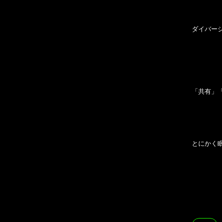
ダイバー
「共有」
とにかく