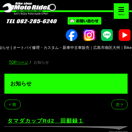
MENU
らせ | オートバイ修理・カスタム・新車中古車販売｜広島市南区大州｜Bike shop 
TOPページ
お知らせ
お知らせ
< 前
次 >
タマダカップRd2 回顧録１