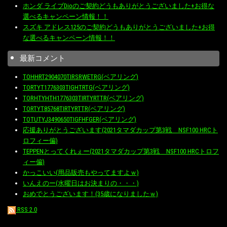
ホンダ ライブDioのご契約どうもありがとうございました+お得な
選べるキャンペーン情報！！
スズキ アドレス125のご契約どうもありがとうございました+お得
な選べるキャンペーン情報！！
最新コメント
TOHHRT2904070TIRSRWETRG(ベアリング)
TORTYT1776303TIGHTRTG(ベアリング)
TORHTYHTH1776303TIRTYRTTR(ベアリング)
TORTYT85768TIRTYRTTR(ベアリング)
TOTUTYJ3490650TIGFHFGER(ベアリング)
応援ありがとうございます(2021タマダカップ第3戦 NSF100 HRCト
ロフィー偏)
TEPPENとってくれぇー(2021タマダカップ第3戦 NSF100 HRCトロフ
ィー偏)
かっこいい(用品販売もやってますよｗ)
いんえのー(水曜日はお決まりの・・・)
おめでとうございます！(35歳になりましたｗ)
RSS 2.0