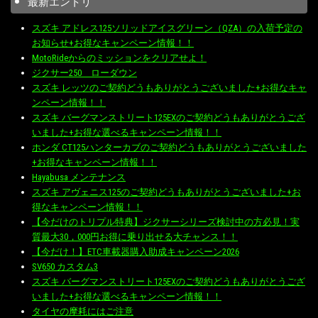
最新エントリ
スズキ アドレス125ソリッドアイスグリーン（QZA）の入荷予定の
お知らせ+お得なキャンペーン情報！！
MotoRideからのミッションをクリアせよ！
ジクサー250 ローダウン
スズキ レッツのご契約どうもありがとうございました+お得なキャ
ンペーン情報！！
スズキ バーグマンストリート125EXのご契約どうもありがとうござ
いました+お得な選べるキャンペーン情報！！
ホンダ CT125ハンターカブのご契約どうもありがとうございました
+お得なキャンペーン情報！！
Hayabusa メンテナンス
スズキ アヴェニス125のご契約どうもありがとうございました+お
得なキャンペーン情報！！
【今だけのトリプル特典】ジクサーシリーズ検討中の方必見！実
質最大30，000円お得に乗り出せる大チャンス！！
【今だけ！】ETC車載器購入助成キャンペーン2026
SV650 カスタム3
スズキ バーグマンストリート125EXのご契約どうもありがとうござ
いました+お得な選べるキャンペーン情報！！
タイヤの摩耗にはご注意