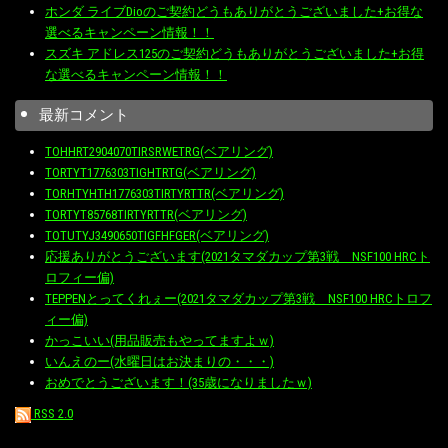
ホンダ ライブDioのご契約どうもありがとうございました+お得な
選べるキャンペーン情報！！
スズキ アドレス125のご契約どうもありがとうございました+お得
な選べるキャンペーン情報！！
最新コメント
TOHHRT2904070TIRSRWETRG(ベアリング)
TORTYT1776303TIGHTRTG(ベアリング)
TORHTYHTH1776303TIRTYRTTR(ベアリング)
TORTYT85768TIRTYRTTR(ベアリング)
TOTUTYJ3490650TIGFHFGER(ベアリング)
応援ありがとうございます(2021タマダカップ第3戦 NSF100 HRCト
ロフィー偏)
TEPPENとってくれぇー(2021タマダカップ第3戦 NSF100 HRCトロフ
ィー偏)
かっこいい(用品販売もやってますよｗ)
いんえのー(水曜日はお決まりの・・・)
おめでとうございます！(35歳になりましたｗ)
RSS 2.0