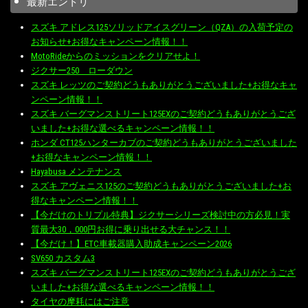
最新エントリ
スズキ アドレス125ソリッドアイスグリーン（QZA）の入荷予定の
お知らせ+お得なキャンペーン情報！！
MotoRideからのミッションをクリアせよ！
ジクサー250 ローダウン
スズキ レッツのご契約どうもありがとうございました+お得なキャ
ンペーン情報！！
スズキ バーグマンストリート125EXのご契約どうもありがとうござ
いました+お得な選べるキャンペーン情報！！
ホンダ CT125ハンターカブのご契約どうもありがとうございました
+お得なキャンペーン情報！！
Hayabusa メンテナンス
スズキ アヴェニス125のご契約どうもありがとうございました+お
得なキャンペーン情報！！
【今だけのトリプル特典】ジクサーシリーズ検討中の方必見！実
質最大30，000円お得に乗り出せる大チャンス！！
【今だけ！】ETC車載器購入助成キャンペーン2026
SV650 カスタム3
スズキ バーグマンストリート125EXのご契約どうもありがとうござ
いました+お得な選べるキャンペーン情報！！
タイヤの摩耗にはご注意