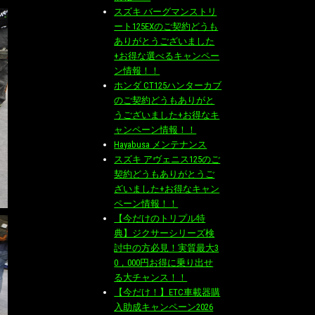
スズキ バーグマンストリ
ート125EXのご契約どうも
ありがとうございました
+お得な選べるキャンペー
ン情報！！
ホンダ CT125ハンターカブ
のご契約どうもありがと
うございました+お得なキ
ャンペーン情報！！
Hayabusa メンテナンス
スズキ アヴェニス125のご
契約どうもありがとうご
ざいました+お得なキャン
ペーン情報！！
【今だけのトリプル特
典】ジクサーシリーズ検
討中の方必見！実質最大3
0，000円お得に乗り出せ
る大チャンス！！
【今だけ！】ETC車載器購
入助成キャンペーン2026