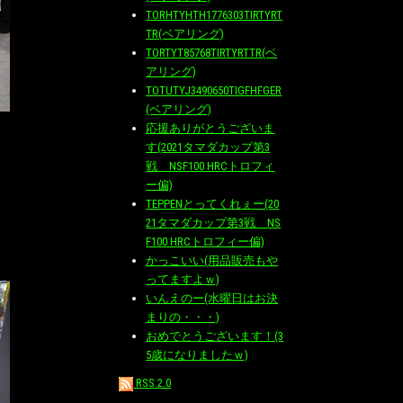
TORHTYHTH1776303TIRTYRT
TR(ベアリング)
TORTYT85768TIRTYRTTR(ベ
アリング)
TOTUTYJ3490650TIGFHFGER
(ベアリング)
応援ありがとうございま
す(2021タマダカップ第3
戦 NSF100 HRCトロフィ
ー偏)
TEPPENとってくれぇー(20
21タマダカップ第3戦 NS
F100 HRCトロフィー偏)
かっこいい(用品販売もや
ってますよｗ)
いんえのー(水曜日はお決
まりの・・・)
おめでとうございます！(3
5歳になりましたｗ)
RSS 2.0