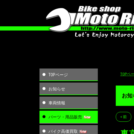
TOPペ
TOPページ
お知らせ
お知
車両情報
パーツ・用品販売
< 前
バイク高価買取
東