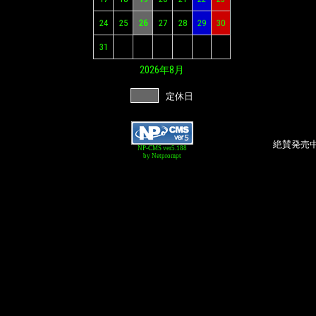
24
25
26
27
28
29
30
31
2026年
8月
定休日
絶賛発売中の
NP-CMS ver5.188
by Netprompt