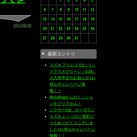
1
2
3
4
5
6
7
8
9
10
11
12
13
14
15
16
17
18
19
2017/03/30
20
21
22
23
24
25
26
27
28
29
30
31
最新エントリ
スズキ アドレス125ソリッ
ドアイスグリーン（QZA）
の入荷予定のお知らせ+お
得なキャンペーン情
報！！
MotoRideからのミッショ
ンをクリアせよ！
ジクサー250 ローダウン
スズキ レッツのご契約ど
うもありがとうございま
した+お得なキャンペーン
情報！！