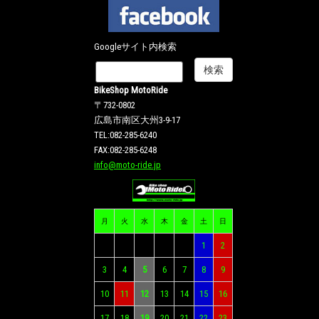
Googleサイト内検索
BikeShop MotoRide
〒732-0802
広島市南区大州3-9-17
TEL:082-285-6240
FAX:082-285-6248
info@moto-ride.jp
月
火
水
木
金
土
日
1
2
3
4
5
6
7
8
9
10
11
12
13
14
15
16
17
18
19
20
21
22
23