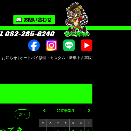
| オートバイ修理・カスタム・新車中古車販売｜広島市南区大州｜Bike shop Moto
2017年03月
次 >
月
火
水
木
金
土
日
行ってき