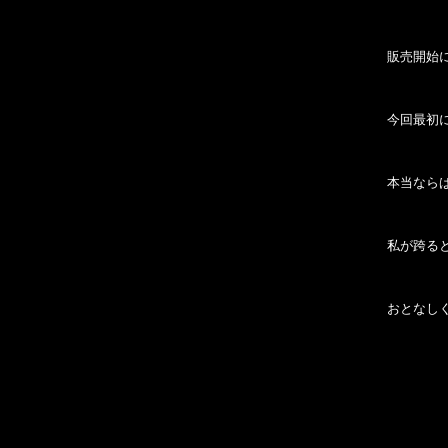
販売開始にな
今回最初
本当なら
私が跨る
おとなし