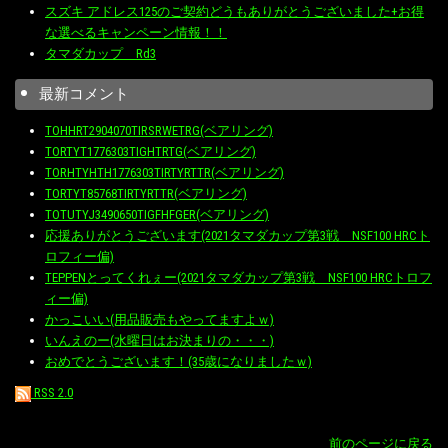
スズキ アドレス125のご契約どうもありがとうございました+お得
な選べるキャンペーン情報！！
タマダカップ Rd3
最新コメント
TOHHRT2904070TIRSRWETRG(ベアリング)
TORTYT1776303TIGHTRTG(ベアリング)
TORHTYHTH1776303TIRTYRTTR(ベアリング)
TORTYT85768TIRTYRTTR(ベアリング)
TOTUTYJ3490650TIGFHFGER(ベアリング)
応援ありがとうございます(2021タマダカップ第3戦 NSF100 HRCト
ロフィー偏)
TEPPENとってくれぇー(2021タマダカップ第3戦 NSF100 HRCトロフ
ィー偏)
かっこいい(用品販売もやってますよｗ)
いんえのー(水曜日はお決まりの・・・)
おめでとうございます！(35歳になりましたｗ)
RSS 2.0
前のページに戻る