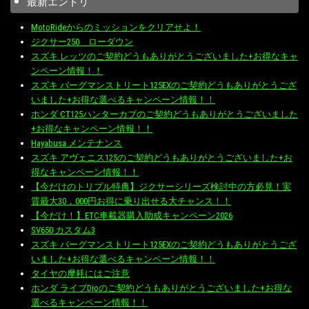
最新エントリ
MotoRideからのミッションをクリアせよ！
ジクサー250 ローダウン
スズキ レッツのご契約どうもありがとうございました+お得なキャ
ンペーン情報！！
スズキ バーグマンストリート125EXのご契約どうもありがとうござ
いました+お得な選べるキャンペーン情報！！
ホンダ CT125ハンターカブのご契約どうもありがとうございました
+お得なキャンペーン情報！！
Hayabusa メンテナンス
スズキ アヴェニス125のご契約どうもありがとうございました+お
得なキャンペーン情報！！
【今だけのトリプル特典】ジクサーシリーズ検討中の方必見！実
質最大30，000円お得に乗り出せる大チャンス！！
【今だけ！】ETC車載器購入助成キャンペーン2026
SV650 カスタム3
スズキ バーグマンストリート125EXのご契約どうもありがとうござ
いました+お得な選べるキャンペーン情報！！
タイヤの摩耗にはご注意
ホンダ ライブDioのご契約どうもありがとうございました+お得な
選べるキャンペーン情報！！