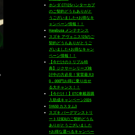
ホンダ CT125ハンターカブ
のご契約どうもありがと
うございました+お得なキ
ャンペーン情報！！
Hayabusa メンテナンス
スズキ アヴェニス125のご
契約どうもありがとうご
ざいました+お得なキャン
ペーン情報！！
【今だけのトリプル特
典】ジクサーシリーズ検
る
討中の方必見！実質最大3
0，000円お得に乗り出せ
る大チャンス！！
【今だけ！】ETC車載器購
入助成キャンペーン2026
SV650 カスタム3
スズキ バーグマンストリ
ート125EXのご契約どうも
ありがとうございました
+お得な選べるキャンペー