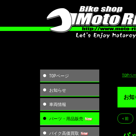
TOPペ
TOPページ
お知らせ
お知
車両情報
パーツ・用品販売
< 前
バイク高価買取
バ