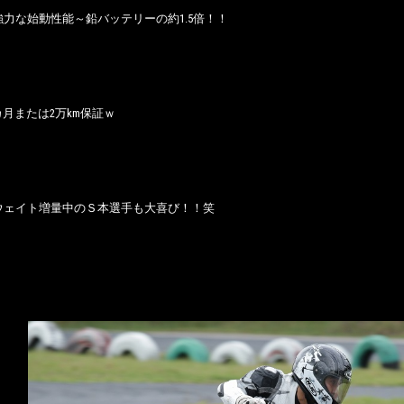
力な始動性能～鉛バッテリーの約1.5倍！！
カ月または2万km保証ｗ
ウェイト増量中のＳ本選手も大喜び！！笑