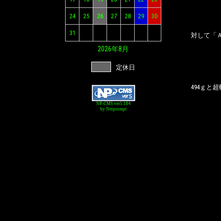
24
25
26
27
28
29
30
31
対して「
2026年
8月
定休日
494ｇと
NP-CMS ver5.184
by Netprompt