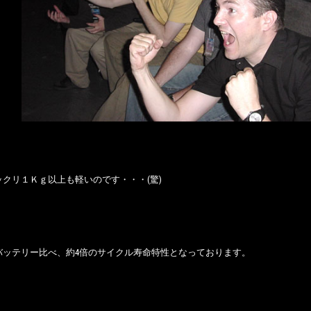
ックリ１Ｋｇ以上も軽いのです・・・(驚)
バッテリー比べ、約4倍のサイクル寿命特性となっております。