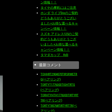
ン情報！！
タイヤの摩耗にはご注意
ホンダ ライブDioのご契約
どうもありがとうござい
ました+お得な選べるキャ
ンペーン情報！！
スズキ アドレス125のご契
約どうもありがとうござ
いました+お得な選べるキ
ャンペーン情報！！
タマダカップ Rd3
最新コメント
TOHHRT2904070TIRSRWETR
G(ベアリング)
TORTYT1776303TIGHTRTG
(ベアリング)
TORHTYHTH1776303TIRTYRT
TR(ベアリング)
TORTYT85768TIRTYRTTR(ベ
アリング)