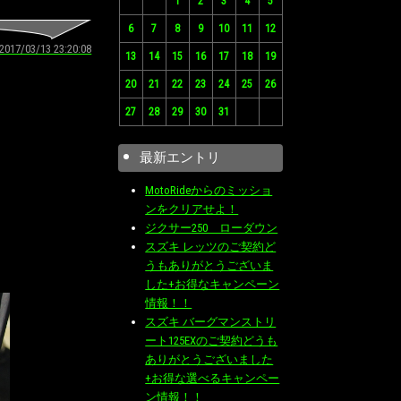
1
2
3
4
5
6
7
8
9
10
11
12
2017/03/13 23:20:08
13
14
15
16
17
18
19
20
21
22
23
24
25
26
27
28
29
30
31
最新エントリ
MotoRideからのミッショ
ンをクリアせよ！
ジクサー250 ローダウン
スズキ レッツのご契約ど
うもありがとうございま
した+お得なキャンペーン
情報！！
スズキ バーグマンストリ
ート125EXのご契約どうも
ありがとうございました
+お得な選べるキャンペー
ン情報！！