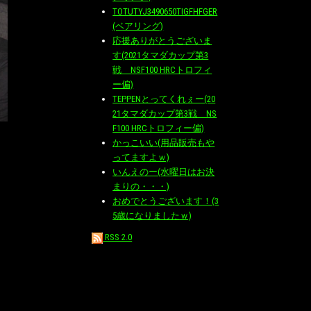
TOTUTYJ3490650TIGFHFGER
(ベアリング)
応援ありがとうございま
す(2021タマダカップ第3
戦 NSF100 HRCトロフィ
ー偏)
TEPPENとってくれぇー(20
21タマダカップ第3戦 NS
F100 HRCトロフィー偏)
かっこいい(用品販売もや
ってますよｗ)
いんえのー(水曜日はお決
まりの・・・)
おめでとうございます！(3
5歳になりましたｗ)
RSS 2.0