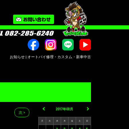
知らせ | オートバイ修理・カスタム・新車中古車販売｜広島市南区大州｜Bike shop
2017年03月
次 >
月
火
水
木
金
土
日