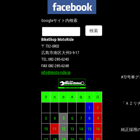
Googleサイト内検索
BikeShop MotoRide
〒732-0802
広島市南区大州3-9-17
TEL:082-285-6240
FAX:082-285-6248
info@moto-ride.jp
#72号
月
火
水
木
金
土
日
「ＡＺリ
1
2
3
4
5
6
7
8
9
10
11
12
13
14
15
16
純正採用の
17
18
19
20
21
22
23