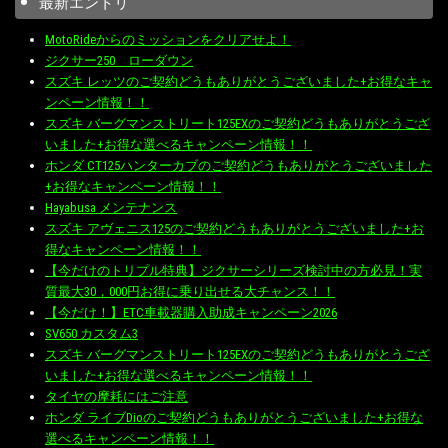
最新エントリ
MotoRideからのミッションをクリアせよ！
ジクサー250 ローダウン
スズキ レッツのご契約どうもありがとうございました+お得なキャ
ンペーン情報！！
スズキ バーグマンストリート125EXのご契約どうもありがとうござ
いました+お得な選べるキャンペーン情報！！
ホンダ CT125ハンターカブのご契約どうもありがとうございました
+お得なキャンペーン情報！！
Hayabusa メンテナンス
スズキ アヴェニス125のご契約どうもありがとうございました+お
得なキャンペーン情報！！
【今だけのトリプル特典】ジクサーシリーズ検討中の方必見！実
質最大30，000円お得に乗り出せる大チャンス！！
【今だけ！】ETC車載器購入助成キャンペーン2026
SV650 カスタム3
スズキ バーグマンストリート125EXのご契約どうもありがとうござ
いました+お得な選べるキャンペーン情報！！
タイヤの摩耗にはご注意
ホンダ ライブDioのご契約どうもありがとうございました+お得な
選べるキャンペーン情報！！