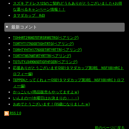
スズキ アドレス125のご契約どうもありがとうございました+お得
な選べるキャンペーン情報！！
タマダカップ Rd3
最新コメント
TOHHRT2904070TIRSRWETRG(ベアリング)
TORTYT1776303TIGHTRTG(ベアリング)
TORHTYHTH1776303TIRTYRTTR(ベアリング)
TORTYT85768TIRTYRTTR(ベアリング)
TOTUTYJ3490650TIGFHFGER(ベアリング)
応援ありがとうございます(2021タマダカップ第3戦 NSF100 HRCト
ロフィー偏)
TEPPENとってくれぇー(2021タマダカップ第3戦 NSF100 HRCトロフ
ィー偏)
かっこいい(用品販売もやってますよｗ)
いんえのー(水曜日はお決まりの・・・)
おめでとうございます！(35歳になりましたｗ)
RSS 2.0
前のページに戻る