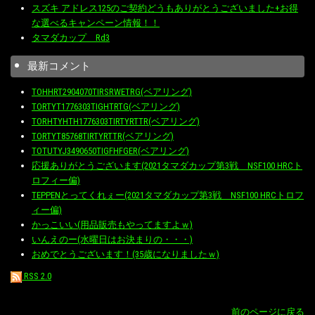
スズキ アドレス125のご契約どうもありがとうございました+お得
な選べるキャンペーン情報！！
タマダカップ Rd3
最新コメント
TOHHRT2904070TIRSRWETRG(ベアリング)
TORTYT1776303TIGHTRTG(ベアリング)
TORHTYHTH1776303TIRTYRTTR(ベアリング)
TORTYT85768TIRTYRTTR(ベアリング)
TOTUTYJ3490650TIGFHFGER(ベアリング)
応援ありがとうございます(2021タマダカップ第3戦 NSF100 HRCト
ロフィー偏)
TEPPENとってくれぇー(2021タマダカップ第3戦 NSF100 HRCトロフ
ィー偏)
かっこいい(用品販売もやってますよｗ)
いんえのー(水曜日はお決まりの・・・)
おめでとうございます！(35歳になりましたｗ)
RSS 2.0
前のページに戻る