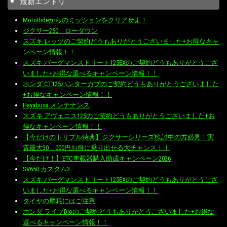
最新エントリ
MotoRideからのミッションをクリアせよ！
ジクサー250 ローダウン
スズキ レッツのご契約どうもありがとうございました+お得なキャ
ンペーン情報！！
スズキ バーグマンストリート125EXのご契約どうもありがとうござ
いました+お得な選べるキャンペーン情報！！
ホンダ CT125ハンターカブのご契約どうもありがとうございました
+お得なキャンペーン情報！！
Hayabusa メンテナンス
スズキ アヴェニス125のご契約どうもありがとうございました+お
得なキャンペーン情報！！
【今だけのトリプル特典】ジクサーシリーズ検討中の方必見！実
質最大30，000円お得に乗り出せる大チャンス！！
【今だけ！】ETC車載器購入助成キャンペーン2026
SV650 カスタム3
スズキ バーグマンストリート125EXのご契約どうもありがとうござ
いました+お得な選べるキャンペーン情報！！
タイヤの摩耗にはご注意
ホンダ ライブDioのご契約どうもありがとうございました+お得な
選べるキャンペーン情報！！