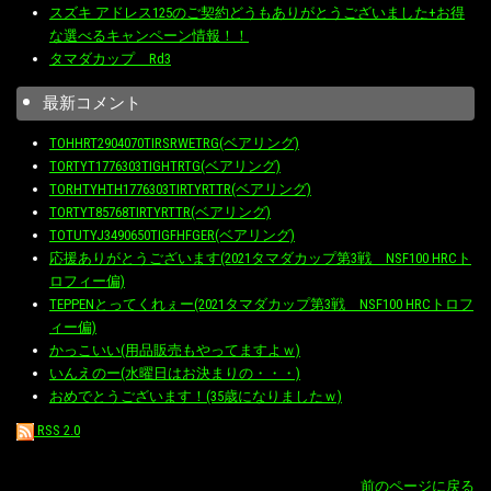
スズキ アドレス125のご契約どうもありがとうございました+お得
な選べるキャンペーン情報！！
タマダカップ Rd3
最新コメント
TOHHRT2904070TIRSRWETRG(ベアリング)
TORTYT1776303TIGHTRTG(ベアリング)
TORHTYHTH1776303TIRTYRTTR(ベアリング)
TORTYT85768TIRTYRTTR(ベアリング)
TOTUTYJ3490650TIGFHFGER(ベアリング)
応援ありがとうございます(2021タマダカップ第3戦 NSF100 HRCト
ロフィー偏)
TEPPENとってくれぇー(2021タマダカップ第3戦 NSF100 HRCトロフ
ィー偏)
かっこいい(用品販売もやってますよｗ)
いんえのー(水曜日はお決まりの・・・)
おめでとうございます！(35歳になりましたｗ)
RSS 2.0
前のページに戻る