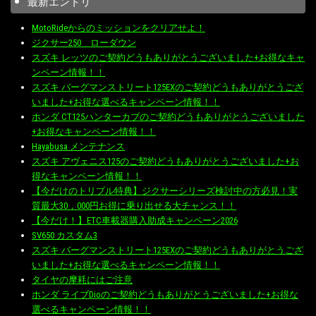
最新エントリ
MotoRideからのミッションをクリアせよ！
ジクサー250 ローダウン
スズキ レッツのご契約どうもありがとうございました+お得なキャ
ンペーン情報！！
スズキ バーグマンストリート125EXのご契約どうもありがとうござ
いました+お得な選べるキャンペーン情報！！
ホンダ CT125ハンターカブのご契約どうもありがとうございました
+お得なキャンペーン情報！！
Hayabusa メンテナンス
スズキ アヴェニス125のご契約どうもありがとうございました+お
得なキャンペーン情報！！
【今だけのトリプル特典】ジクサーシリーズ検討中の方必見！実
質最大30，000円お得に乗り出せる大チャンス！！
【今だけ！】ETC車載器購入助成キャンペーン2026
SV650 カスタム3
スズキ バーグマンストリート125EXのご契約どうもありがとうござ
いました+お得な選べるキャンペーン情報！！
タイヤの摩耗にはご注意
ホンダ ライブDioのご契約どうもありがとうございました+お得な
選べるキャンペーン情報！！