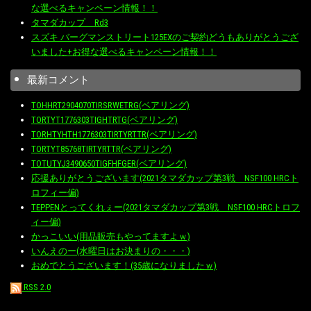
な選べるキャンペーン情報！！
タマダカップ Rd3
スズキ バーグマンストリート125EXのご契約どうもありがとうござ
いました+お得な選べるキャンペーン情報！！
最新コメント
TOHHRT2904070TIRSRWETRG(ベアリング)
TORTYT1776303TIGHTRTG(ベアリング)
TORHTYHTH1776303TIRTYRTTR(ベアリング)
TORTYT85768TIRTYRTTR(ベアリング)
TOTUTYJ3490650TIGFHFGER(ベアリング)
応援ありがとうございます(2021タマダカップ第3戦 NSF100 HRCト
ロフィー偏)
TEPPENとってくれぇー(2021タマダカップ第3戦 NSF100 HRCトロフ
ィー偏)
かっこいい(用品販売もやってますよｗ)
いんえのー(水曜日はお決まりの・・・)
おめでとうございます！(35歳になりましたｗ)
RSS 2.0