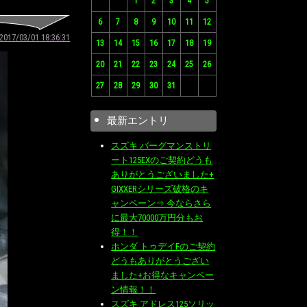
1
2
3
4
5
6
7
8
9
10
11
12
2017/03/01 18:36:31
13
14
15
16
17
18
19
20
21
22
23
24
25
26
27
28
29
30
31
最新エントリ
スズキ バーグマンストリ
ート125EXのご契約どうも
ありがとうございました+
GIXXERシリーズ破格のキ
ャンペーン⇒ 今ならさら
に最大70000万円分もお
得！！
ホンダ トゥデイFのご契約
どうもありがとうござい
ました+お得なキャンペー
ン情報！！
スズキ アドレス125ソリッ