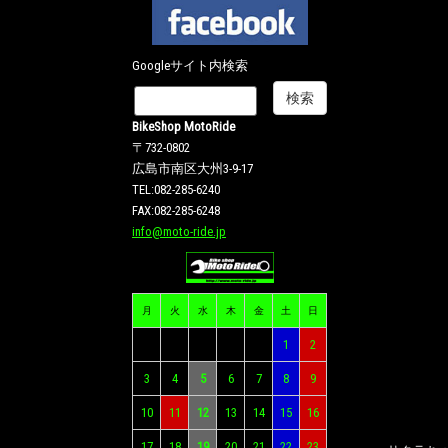
Googleサイト内検索
BikeShop MotoRide
〒732-0802
広島市南区大州3-9-17
TEL:082-285-6240
FAX:082-285-6248
info@moto-ride.jp
月
火
水
木
金
土
日
1
2
3
4
5
6
7
8
9
10
11
12
13
14
15
16
17
18
19
20
21
22
23