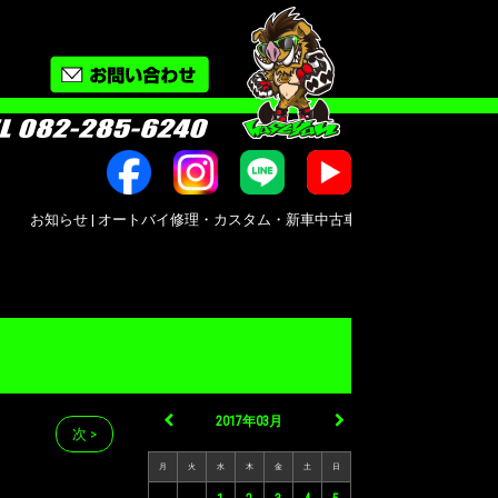
せ | オートバイ修理・カスタム・新車中古車販売｜広島市南区大州｜Bike shop Mo
2017年03月
次 >
月
火
水
木
金
土
日