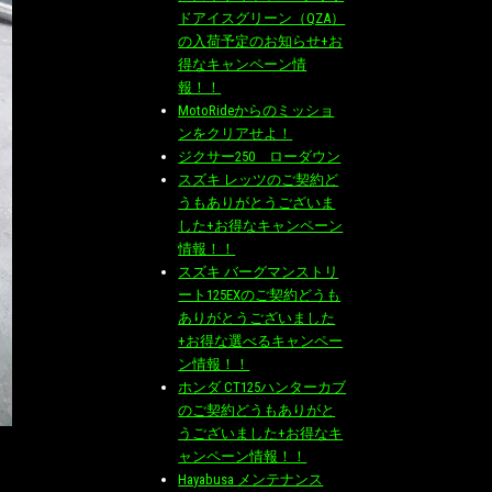
ドアイスグリーン（QZA）
の入荷予定のお知らせ+お
得なキャンペーン情
報！！
MotoRideからのミッショ
ンをクリアせよ！
ジクサー250 ローダウン
スズキ レッツのご契約ど
うもありがとうございま
した+お得なキャンペーン
情報！！
スズキ バーグマンストリ
ート125EXのご契約どうも
ありがとうございました
+お得な選べるキャンペー
ン情報！！
ホンダ CT125ハンターカブ
のご契約どうもありがと
うございました+お得なキ
ャンペーン情報！！
Hayabusa メンテナンス