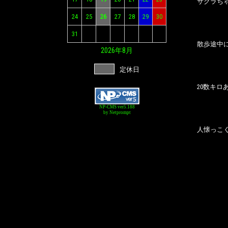
サクラち
24
25
26
27
28
29
30
31
散歩途中
2026年
8月
定休日
20数キ
NP-CMS ver5.188
by Netprompt
人懐っこ