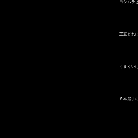
ヨシムラ
正直どれ
うまくい
Ｓ本選手