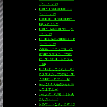
G(ベアリング)
TORTYT1776303TIGHTRTG
(ベアリング)
TORHTYHTH1776303TIRTYRT
TR(ベアリング)
TORTYT85768TIRTYRTTR(ベ
アリング)
TOTUTYJ3490650TIGFHFGER
(ベアリング)
応援ありがとうございま
す(2021タマダカップ第3
戦 NSF100 HRCトロフィ
ー偏)
TEPPENとってくれぇー(20
21タマダカップ第3戦 NS
F100 HRCトロフィー偏)
かっこいい(用品販売もや
ってますよｗ)
いんえのー(水曜日はお決
まりの・・・)
おめでとうございます！(3