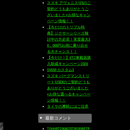
スズキ アヴェニス125のご
契約どうもありがとうご
ざいました+お得なキャン
ペーン情報！！
【今だけのトリプル特
典】ジクサーシリーズ検
討中の方必見！実質最大3
0，000円お得に乗り出せ
る大チャンス！！
【今だけ！】ETC車載器購
入助成キャンペーン2026
SV650 カスタム3
スズキ バーグマンストリ
ート125EXのご契約どうも
ありがとうございました
+お得な選べるキャンペー
ン情報！！
タイヤの摩耗にはご注意
最新コメント
TOHHRT2904070TIRSRWETR