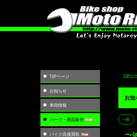
TOPペ
TOPページ
お知らせ
お知
車両情報
パーツ・用品販売
< 前
バイク高価買取
ご