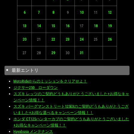
6
7
8
9
10
11
12
13
14
15
16
17
18
19
20
21
22
23
24
25
26
27
28
29
30
31
最新エントリ
MotoRideからのミッションをクリアせよ！
ジクサー250 ローダウン
スズキ レッツのご契約どうもありがとうございました+お得なキャ
ンペーン情報！！
スズキ バーグマンストリート125EXのご契約どうもありがとうござ
いました+お得な選べるキャンペーン情報！！
ホンダ CT125ハンターカブのご契約どうもありがとうございました
+お得なキャンペーン情報！！
Hayabusa メンテナンス