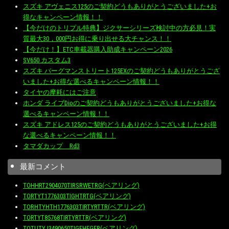
スズキ アヴェニス125のご契約どうもありがとうございました+お
得なキャンペーン情報！！
【今だけのトリプル特典】ジクサーシリーズ検討中の方必見！実
質最大30，000円お得に乗り出せる大チャンス！！
【今だけ！】ETC車載器購入助成キャンペーン2026
SV650 カスタム3
スズキ バーグマンストリート125EXのご契約どうもありがとうござ
いました+お得な選べるキャンペーン情報！！
タイヤの摩耗にはご注意
ホンダ ライブDioのご契約どうもありがとうございました+お得な
選べるキャンペーン情報！！
スズキ アドレス125のご契約どうもありがとうございました+お得
な選べるキャンペーン情報！！
タマダカップ Rd3
最新コメント
TOHHRT2904070TIRSRWETRG(ベアリング)
TORTYT1776303TIGHTRTG(ベアリング)
TORHTYHTH1776303TIRTYRTTR(ベアリング)
TORTYT85768TIRTYRTTR(ベアリング)
TOTUTYJ3490650TIGFHFGER(ベアリング)