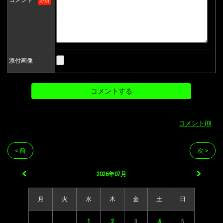
必須
添付画像
コメント(0)
< 前
次 >
2026年07月
月
火
水
木
金
土
日
1
2
3
4
5