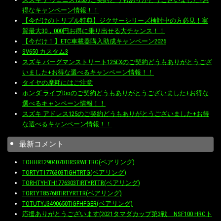
得なキャンペーン情報！！
【今だけのトリプル特典】ジクサーシリーズ検討中の方必見！実
質最大30，000円お得に乗り出せる大チャンス！！
【今だけ！】ETC車載器購入助成キャンペーン2026
SV650 カスタム3
スズキ バーグマンストリート125EXのご契約どうもありがとうござ
いました+お得な選べるキャンペーン情報！！
タイヤの摩耗にはご注意
ホンダ ライブDioのご契約どうもありがとうございました+お得な
選べるキャンペーン情報！！
スズキ アドレス125のご契約どうもありがとうございました+お得
な選べるキャンペーン情報！！
最新コメント
TOHHRT2904070TIRSRWETRG(ベアリング)
TORTYT1776303TIGHTRTG(ベアリング)
TORHTYHTH1776303TIRTYRTTR(ベアリング)
TORTYT85768TIRTYRTTR(ベアリング)
TOTUTYJ3490650TIGFHFGER(ベアリング)
応援ありがとうございます(2021タマダカップ第3戦 NSF100 HRCト