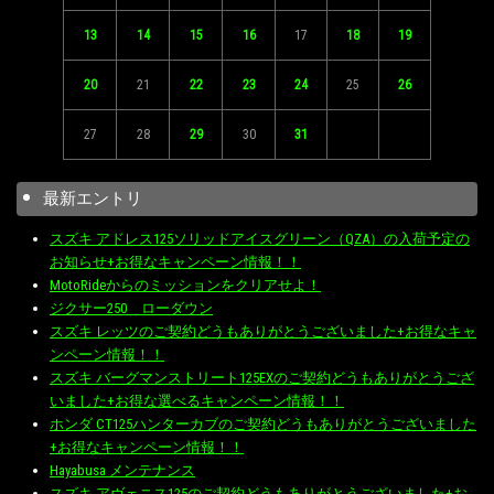
13
14
15
16
17
18
19
20
21
22
23
24
25
26
27
28
29
30
31
最新エントリ
スズキ アドレス125ソリッドアイスグリーン（QZA）の入荷予定の
お知らせ+お得なキャンペーン情報！！
MotoRideからのミッションをクリアせよ！
ジクサー250 ローダウン
スズキ レッツのご契約どうもありがとうございました+お得なキャ
ンペーン情報！！
スズキ バーグマンストリート125EXのご契約どうもありがとうござ
いました+お得な選べるキャンペーン情報！！
ホンダ CT125ハンターカブのご契約どうもありがとうございました
+お得なキャンペーン情報！！
Hayabusa メンテナンス
スズキ アヴェニス125のご契約どうもありがとうございました+お