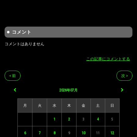
コメント
コメントはありません
この記事にコメントする
< 前
次 >
2026年07月
月
火
水
木
金
土
日
1
2
3
4
5
6
7
8
9
10
11
12