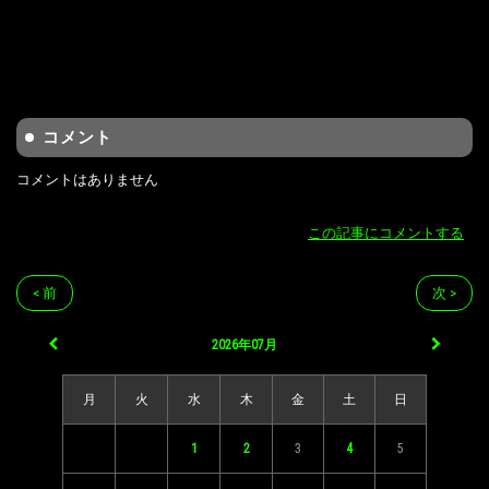
コメント
コメントはありません
この記事にコメントする
< 前
次 >
2026年07月
月
火
水
木
金
土
日
1
2
3
4
5