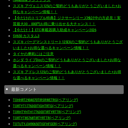
スズキ アヴェニス125のご契約どうもありがとうございました+お
得なキャンペーン情報！！
【今だけのトリプル特典】ジクサーシリーズ検討中の方必見！実
質最大30，000円お得に乗り出せる大チャンス！！
【今だけ！】ETC車載器購入助成キャンペーン2026
SV650 カスタム3
スズキ バーグマンストリート125EXのご契約どうもありがとうござ
いました+お得な選べるキャンペーン情報！！
タイヤの摩耗にはご注意
ホンダ ライブDioのご契約どうもありがとうございました+お得な
選べるキャンペーン情報！！
スズキ アドレス125のご契約どうもありがとうございました+お得
な選べるキャンペーン情報！！
最新コメント
TOHHRT2904070TIRSRWETRG(ベアリング)
TORTYT1776303TIGHTRTG(ベアリング)
TORHTYHTH1776303TIRTYRTTR(ベアリング)
TORTYT85768TIRTYRTTR(ベアリング)
TOTUTYJ3490650TIGFHFGER(ベアリング)