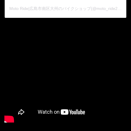
Moto Ride|広島市南区大州のバイクショップ(@moto_ride2015)がシェアした投稿