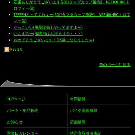
応援ありがとうございます(2021タマダカップ第3戦 NSF100 HRCト
ロフィー偏)
TEPPENとってくれぇー(2021タマダカップ第3戦 NSF100 HRCトロフ
ィー偏)
かっこいい(用品販売もやってますよｗ)
いんえのー(水曜日はお決まりの・・・)
おめでとうございます！(35歳になりましたｗ)
RSS 2.0
前のページに戻る
TOPページ
車両情報
パーツ・用品販売
バイク高価買取
お知らせ
店舗情報
営業日カレンダー
特定商取引法表記