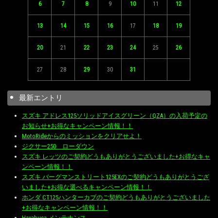
6
7
8
9
10
11
12
13
14
15
16
17
18
19
20
21
22
23
24
25
26
27
28
29
30
31
最新エントリ
スズキ アドレス125ソリッドアイスグリーン（QZA）の入荷予定の
お知らせ+お得なキャンペーン情報！！
MotoRideからのミッションをクリアせよ！
ジクサー250 ローダウン
スズキ レッツのご契約どうもありがとうございました+お得なキャ
ンペーン情報！！
スズキ バーグマンストリート125EXのご契約どうもありがとうござ
いました+お得な選べるキャンペーン情報！！
ホンダ CT125ハンターカブのご契約どうもありがとうございました
+お得なキャンペーン情報！！
Hayabusa メンテナンス