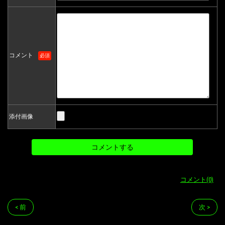
コメント
必須
添付画像
コメント(0)
< 前
次 >