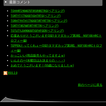
最新コメント
TOHHRT2904070TIRSRWETRG(ベアリング)
TORTYT1776303TIGHTRTG(ベアリング)
TORHTYHTH1776303TIRTYRTTR(ベアリング)
TORTYT85768TIRTYRTTR(ベアリング)
TOTUTYJ3490650TIGFHFGER(ベアリング)
応援ありがとうございます(2021タマダカップ第3戦 NSF100 HRCト
ロフィー偏)
TEPPENとってくれぇー(2021タマダカップ第3戦 NSF100 HRCトロフ
ィー偏)
かっこいい(用品販売もやってますよｗ)
いんえのー(水曜日はお決まりの・・・)
おめでとうございます！(35歳になりましたｗ)
RSS 2.0
前のページに戻る