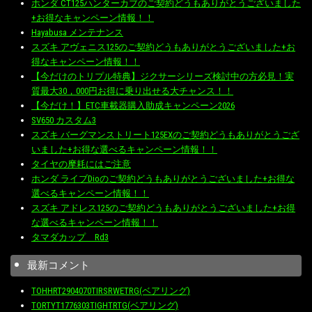
ホンダ CT125ハンターカブのご契約どうもありがとうございました
+お得なキャンペーン情報！！
Hayabusa メンテナンス
スズキ アヴェニス125のご契約どうもありがとうございました+お
得なキャンペーン情報！！
【今だけのトリプル特典】ジクサーシリーズ検討中の方必見！実
質最大30，000円お得に乗り出せる大チャンス！！
【今だけ！】ETC車載器購入助成キャンペーン2026
SV650 カスタム3
スズキ バーグマンストリート125EXのご契約どうもありがとうござ
いました+お得な選べるキャンペーン情報！！
タイヤの摩耗にはご注意
ホンダ ライブDioのご契約どうもありがとうございました+お得な
選べるキャンペーン情報！！
スズキ アドレス125のご契約どうもありがとうございました+お得
な選べるキャンペーン情報！！
タマダカップ Rd3
最新コメント
TOHHRT2904070TIRSRWETRG(ベアリング)
TORTYT1776303TIGHTRTG(ベアリング)