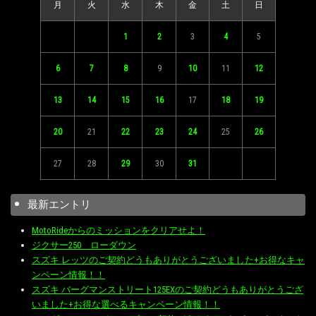
月
火
水
木
金
土
日
1
2
3
4
5
6
7
8
9
10
11
12
13
14
15
16
17
18
19
20
21
22
23
24
25
26
27
28
29
30
31
最新エントリ
MotoRideからのミッションをクリアせよ！
ジクサー250 ローダウン
スズキ レッツのご契約どうもありがとうございました+お得なキャ
ンペーン情報！！
スズキ バーグマンストリート125EXのご契約どうもありがとうござ
いました+お得な選べるキャンペーン情報！！