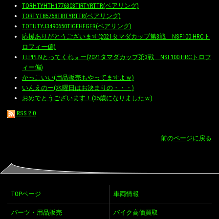
TORHTYHTH1776303TIRTYRTTR(ベアリング)
TORTYT85768TIRTYRTTR(ベアリング)
TOTUTYJ3490650TIGFHFGER(ベアリング)
応援ありがとうございます(2021タマダカップ第3戦 NSF100 HRCト
ロフィー偏)
TEPPENとってくれぇー(2021タマダカップ第3戦 NSF100 HRCトロフ
ィー偏)
かっこいい(用品販売もやってますよｗ)
いんえのー(水曜日はお決まりの・・・)
おめでとうございます！(35歳になりましたｗ)
RSS 2.0
前のページに戻る
TOPページ
車両情報
パーツ・用品販売
バイク高価買取