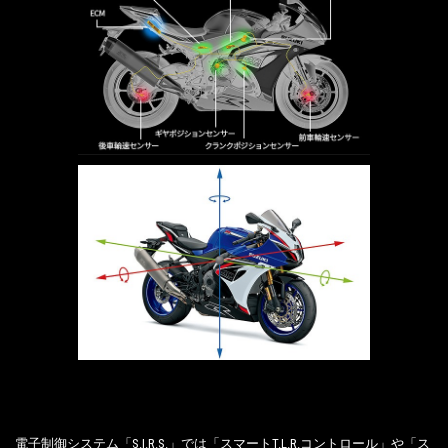
電子制御システム「S.I.R.S.」では「スマートT.L.R.コントロール」や「ス