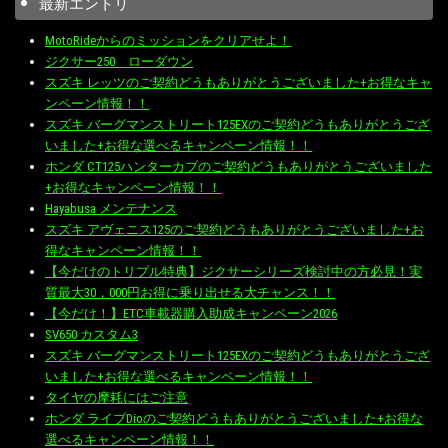
最新エントリ
MotoRideからのミッションをクリアせよ！
ジクサー250 ローダウン
スズキ レッツのご契約どうもありがとうございました+お得なキャ
ンペーン情報！！
スズキ バーグマンストリート125EXのご契約どうもありがとうござ
いました+お得な選べるキャンペーン情報！！
ホンダ CT125ハンターカブのご契約どうもありがとうございました
+お得なキャンペーン情報！！
Hayabusa メンテナンス
スズキ アヴェニス125のご契約どうもありがとうございました+お
得なキャンペーン情報！！
【今だけのトリプル特典】ジクサーシリーズ検討中の方必見！実
質最大30，000円お得に乗り出せる大チャンス！！
【今だけ！】ETC車載器購入助成キャンペーン2026
SV650 カスタム3
スズキ バーグマンストリート125EXのご契約どうもありがとうござ
いました+お得な選べるキャンペーン情報！！
タイヤの摩耗にはご注意
ホンダ ライブDioのご契約どうもありがとうございました+お得な
選べるキャンペーン情報！！