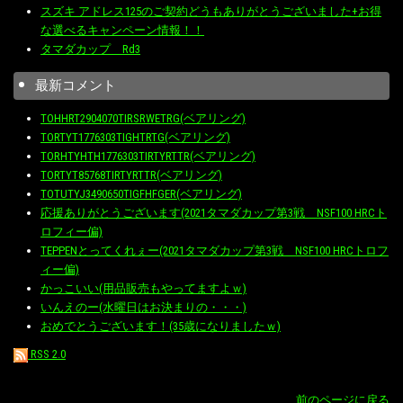
スズキ アドレス125のご契約どうもありがとうございました+お得
な選べるキャンペーン情報！！
タマダカップ Rd3
最新コメント
TOHHRT2904070TIRSRWETRG(ベアリング)
TORTYT1776303TIGHTRTG(ベアリング)
TORHTYHTH1776303TIRTYRTTR(ベアリング)
TORTYT85768TIRTYRTTR(ベアリング)
TOTUTYJ3490650TIGFHFGER(ベアリング)
応援ありがとうございます(2021タマダカップ第3戦 NSF100 HRCト
ロフィー偏)
TEPPENとってくれぇー(2021タマダカップ第3戦 NSF100 HRCトロフ
ィー偏)
かっこいい(用品販売もやってますよｗ)
いんえのー(水曜日はお決まりの・・・)
おめでとうございます！(35歳になりましたｗ)
RSS 2.0
前のページに戻る