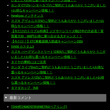
いました+お得な選べるキャンペーン情報！！
ホンダ CT125ハンターカブのご契約どうもありがとうございました
+お得なキャンペーン情報！！
Hayabusa メンテナンス
スズキ アヴェニス125のご契約どうもありがとうございました+お
得なキャンペーン情報！！
【今だけのトリプル特典】ジクサーシリーズ検討中の方必見！実
質最大30，000円お得に乗り出せる大チャンス！！
【今だけ！】ETC車載器購入助成キャンペーン2026
SV650 カスタム3
スズキ バーグマンストリート125EXのご契約どうもありがとうござ
いました+お得な選べるキャンペーン情報！！
タイヤの摩耗にはご注意
ホンダ ライブDioのご契約どうもありがとうございました+お得な
選べるキャンペーン情報！！
スズキ アドレス125のご契約どうもありがとうございました+お得
な選べるキャンペーン情報！！
タマダカップ Rd3
最新コメント
TOHHRT2904070TIRSRWETRG(ベアリング)