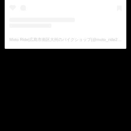
Moto Ride|広島市南区大州のバイクショップ(@moto_ride2015)がシェアした投稿