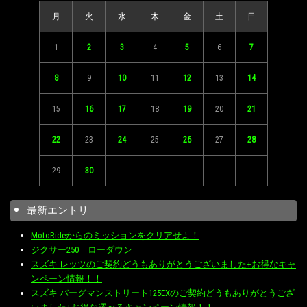
月
火
水
木
金
土
日
1
2
3
4
5
6
7
8
9
10
11
12
13
14
15
16
17
18
19
20
21
22
23
24
25
26
27
28
29
30
最新エントリ
MotoRideからのミッションをクリアせよ！
ジクサー250 ローダウン
スズキ レッツのご契約どうもありがとうございました+お得なキャ
ンペーン情報！！
スズキ バーグマンストリート125EXのご契約どうもありがとうござ