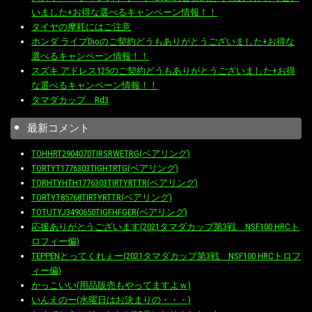
いました+お得な選べるキャンペーン情報！！
タイヤの摩耗にはご注意
ホンダ ライブDioのご契約どうもありがとうございました+お得な
選べるキャンペーン情報！！
スズキ アドレス125のご契約どうもありがとうございました+お得
な選べるキャンペーン情報！！
タマダカップ Rd3
最新コメント
TOHHRT2904070TIRSRWETRG(ベアリング)
TORTYT1776303TIGHTRTG(ベアリング)
TORHTYHTH1776303TIRTYRTTR(ベアリング)
TORTYT85768TIRTYRTTR(ベアリング)
TOTUTYJ3490650TIGFHFGER(ベアリング)
応援ありがとうございます(2021タマダカップ第3戦 NSF100 HRCト
ロフィー偏)
TEPPENとってくれぇー(2021タマダカップ第3戦 NSF100 HRCトロフ
ィー偏)
かっこいい(用品販売もやってますよｗ)
いんえのー(水曜日はお決まりの・・・)