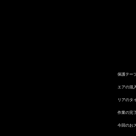
保護テー
エアの混
リアのタ
作業の完
今回のお