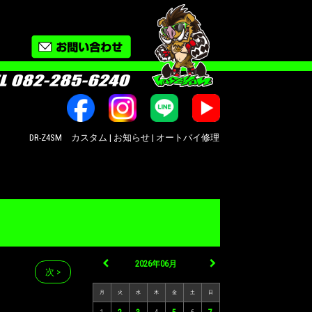
R-Z4SM カスタム | お知らせ | オートバイ修理・カスタム・新車中古車販売｜広島市南
2026年06月
次 >
月
火
水
木
金
土
日