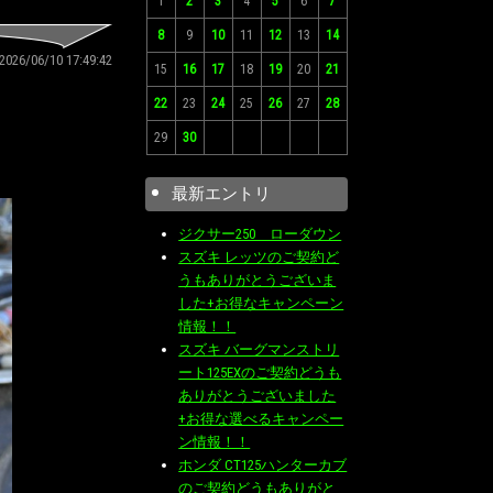
1
2
3
4
5
6
7
8
9
10
11
12
13
14
2026/06/10 17:49:42
15
16
17
18
19
20
21
22
23
24
25
26
27
28
29
30
最新エントリ
ジクサー250 ローダウン
スズキ レッツのご契約ど
うもありがとうございま
した+お得なキャンペーン
情報！！
スズキ バーグマンストリ
ート125EXのご契約どうも
ありがとうございました
+お得な選べるキャンペー
ン情報！！
ホンダ CT125ハンターカブ
のご契約どうもありがと