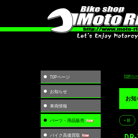
TOPペ
TOPページ
お知らせ
お知
車両情報
パーツ・用品販売
< 前
バイク高価買取
DR