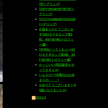
TR(ベアリング)
TORTYT85768TIRTYRTTR(ベ
アリング)
TOTUTYJ3490650TIGFHFGER
(ベアリング)
応援ありがとうございま
す(2021タマダカップ第3
戦 NSF100 HRCトロフィ
ー偏)
TEPPENとってくれぇー(20
21タマダカップ第3戦 NS
F100 HRCトロフィー偏)
かっこいい(用品販売もや
ってますよｗ)
いんえのー(水曜日はお決
まりの・・・)
おめでとうございます！(3
5歳になりましたｗ)
RSS 2.0