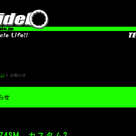
D
ージ
お知らせ
らせ
-Z4SM カスタム2