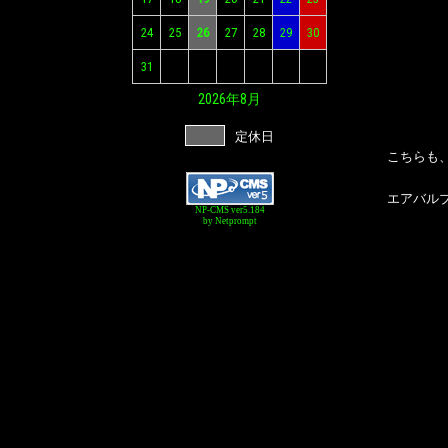
24
25
26
27
28
29
30
31
2026年
8月
定休日
こちらも
エアバル
NP-CMS ver5.184
by Netprompt