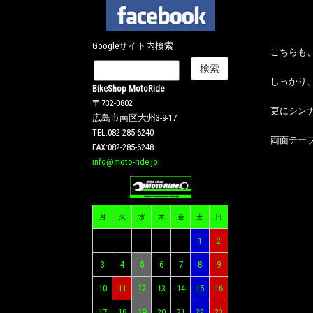
Googleサイト内検索
こちらも
しっかり
BikeShop MotoRide
〒732-0802
更にシン
広島市南区大州3-9-17
TEL:082-285-6240
両面テー
FAX:082-285-6248
info@moto-ride.jp
月
火
水
木
金
土
日
1
2
3
4
5
6
7
8
9
10
11
12
13
14
15
16
17
18
19
20
21
22
23