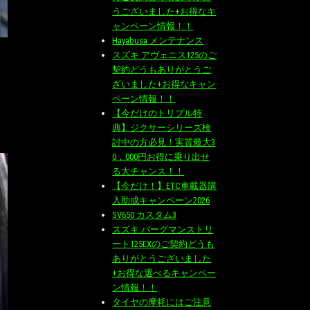
うございました+お得なキ
ャンペーン情報！！
Hayabusa メンテナンス
スズキ アヴェニス125のご
契約どうもありがとうご
ざいました+お得なキャン
ペーン情報！！
【今だけのトリプル特
典】ジクサーシリーズ検
討中の方必見！実質最大3
0，000円お得に乗り出せ
る大チャンス！！
【今だけ！】ETC車載器購
入助成キャンペーン2026
SV650 カスタム3
スズキ バーグマンストリ
ート125EXのご契約どうも
ありがとうございました
+お得な選べるキャンペー
ン情報！！
タイヤの摩耗にはご注意