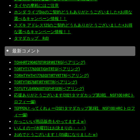
タイヤの摩耗にはご注意
ホンダ ライブDioのご契約どうもありがとうございました+お得な
選べるキャンペーン情報！！
スズキ アドレス125のご契約どうもありがとうございました+お得
な選べるキャンペーン情報！！
タマダカップ Rd3
最新コメント
TOHHRT2904070TIRSRWETRG(ベアリング)
TORTYT1776303TIGHTRTG(ベアリング)
TORHTYHTH1776303TIRTYRTTR(ベアリング)
TORTYT85768TIRTYRTTR(ベアリング)
TOTUTYJ3490650TIGFHFGER(ベアリング)
応援ありがとうございます(2021タマダカップ第3戦 NSF100 HRCト
ロフィー偏)
TEPPENとってくれぇー(2021タマダカップ第3戦 NSF100 HRCトロフ
ィー偏)
かっこいい(用品販売もやってますよｗ)
いんえのー(水曜日はお決まりの・・・)
おめでとうございます！(35歳になりましたｗ)