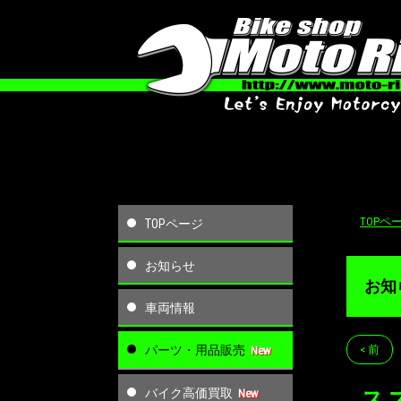
TOPペ
TOPページ
お知らせ
お知
車両情報
パーツ・用品販売
< 前
バイク高価買取
ス