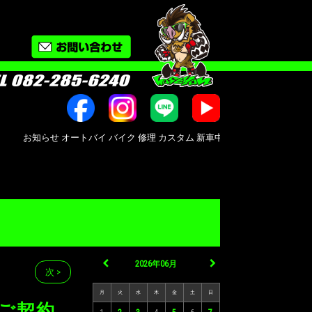
知らせ オートバイ バイク 修理 カスタム 新車中古車販売 Bike shop MotoRi
2026年06月
次 >
月
火
水
木
金
土
日
のご契約