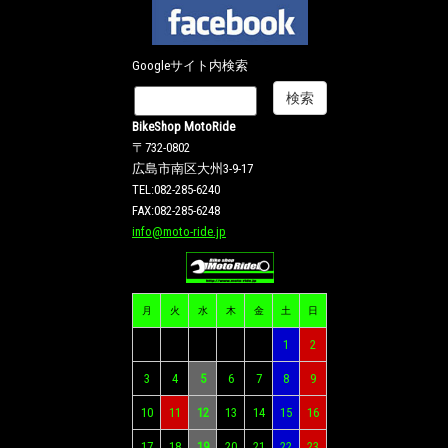
Googleサイト内検索
BikeShop MotoRide
〒732-0802
広島市南区大州3-9-17
TEL:082-285-6240
FAX:082-285-6248
info@moto-ride.jp
月
火
水
木
金
土
日
1
2
3
4
5
6
7
8
9
10
11
12
13
14
15
16
17
18
19
20
21
22
23