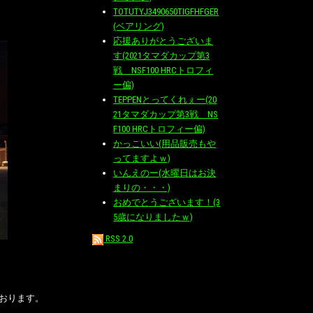
TOTUTYJ3490650TIGFHFGER
(ベアリング)
応援ありがとうございま
す(2021タマダカップ第3
戦 NSF100 HRCトロフィ
ー偏)
TEPPENとってくれぇー(20
21タマダカップ第3戦 NS
F100 HRCトロフィー偏)
かっこいい(用品販売もや
ってますよｗ)
いんえのー(水曜日はお決
まりの・・・)
おめでとうございます！(3
5歳になりましたｗ)
RSS 2.0
おります。