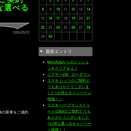
1
2
3
4
5
6
7
な選べる
8
9
10
11
12
13
14
15
16
17
18
19
20
21
22
23
24
25
26
27
28
2026/05/31
29
30
最新エントリ
MotoRideからのミッショ
ンをクリアせよ！
ジクサー250 ローダウン
スズキ レッツのご契約ど
うもありがとうございま
した+お得なキャンペーン
情報！！
スズキ バーグマンストリ
ート125EXのご契約どうも
EXの新車をご成約
ありがとうございました
+お得な選べるキャンペー
ン情報！！