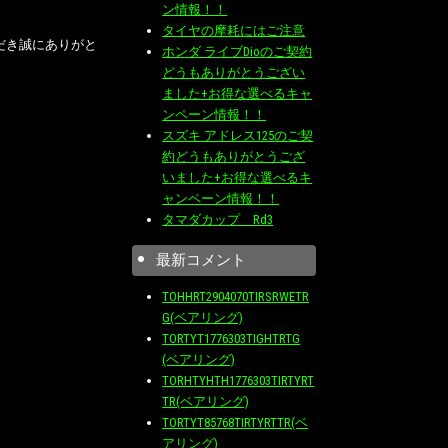
ン情報！！
タイヤの摩耗にはご注意
だき誠にありがと
ホンダ ライブDioのご契約
どうもありがとうござい
ました+お得な選べるキャ
ンペーン情報！！
スズキ アドレス125のご契
約どうもありがとうござ
いました+お得な選べるキ
ャンペーン情報！！
タマダカップ Rd3
最新コメント
TOHHRT2904070TIRSRWETR
G(ベアリング)
TORTYT1776303TIGHTRTG
(ベアリング)
TORHTYHTH1776303TIRTYRT
TR(ベアリング)
TORTYT85768TIRTYRTTR(ベ
アリング)