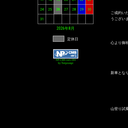
24
25
26
27
28
29
30
ご成約い
うござい
31
2026年
8月
定休日
心より御
NP-CMS ver5.184
by Netprompt
新車とな
山登り試