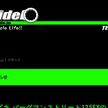
お
ージ
お知らせ
らせ
ズキ バーグマンストリート125EX