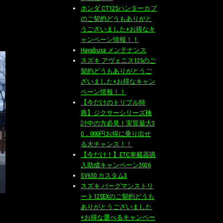
ホンダ CT125ハンターカブ
のご契約どうもありがと
うございました+お得なキ
ャンペーン情報！！
Hayabusa メンテナンス
スズキ アヴェニス125のご
契約どうもありがとうご
ざいました+お得なキャン
ペーン情報！！
【今だけのトリプル特
典】ジクサーシリーズ検
討中の方必見！実質最大3
0，000円お得に乗り出せ
る大チャンス！！
【今だけ！】ETC車載器購
入助成キャンペーン2026
SV650 カスタム3
スズキ バーグマンストリ
ート125EXのご契約どうも
ありがとうございました
+お得な選べるキャンペー