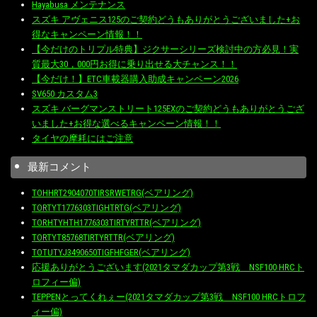
Hayabusa メンテナンス
スズキ アヴェニス125のご契約どうもありがとうございました+お
得なキャンペーン情報！！
【今だけのトリプル特典】ジクサーシリーズ検討中の方必見！実
質最大30，000円お得に乗り出せる大チャンス！！
【今だけ！】ETC車載器購入助成キャンペーン2026
SV650 カスタム3
スズキ バーグマンストリート125EXのご契約どうもありがとうござ
いました+お得な選べるキャンペーン情報！！
タイヤの摩耗にはご注意
最新コメント
TOHHRT2904070TIRSRWETRG(ベアリング)
TORTYT1776303TIGHTRTG(ベアリング)
TORHTYHTH1776303TIRTYRTTR(ベアリング)
TORTYT85768TIRTYRTTR(ベアリング)
TOTUTYJ3490650TIGFHFGER(ベアリング)
応援ありがとうございます(2021タマダカップ第3戦 NSF100 HRCト
ロフィー偏)
TEPPENとってくれぇー(2021タマダカップ第3戦 NSF100 HRCトロフ
ィー偏)