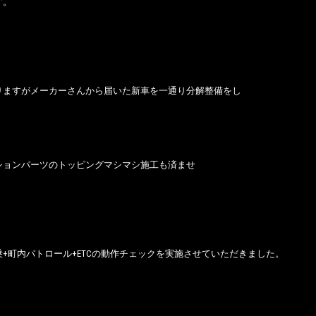
す。
りますがメーカーさんから届いた新車を一通り分解整備をし
ションパーツのトッピングマシマシ施工も済ませ
乗+町内パトロール+ETCの動作チェックを実施させていただきました。