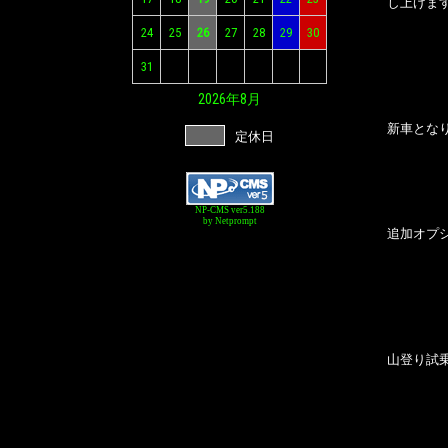
し上げま
24
25
26
27
28
29
30
31
2026年
8月
新車とな
定休日
NP-CMS ver5.188
by Netprompt
追加オプ
山登り試