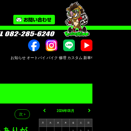
知らせ オートバイ バイク 修理 カスタム 新車中古車販売 Bike shop MotoR
2026年05月
次 >
月
火
水
木
金
土
日
もありが