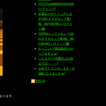
TOTUTYJ3490650TIGFHFGER
(ベアリング)
応援ありがとうございま
す(2021タマダカップ第3
戦 NSF100 HRCトロフィ
ー偏)
TEPPENとってくれぇー(20
21タマダカップ第3戦 NS
F100 HRCトロフィー偏)
かっこいい(用品販売もや
ってますよｗ)
いんえのー(水曜日はお決
まりの・・・)
おめでとうございます！(3
5歳になりましたｗ)
RSS 2.0
おります。