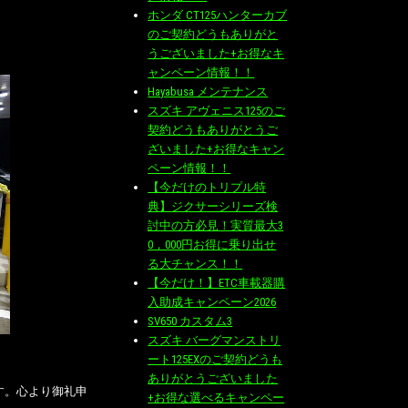
ホンダ CT125ハンターカブ
のご契約どうもありがと
うございました+お得なキ
ャンペーン情報！！
Hayabusa メンテナンス
スズキ アヴェニス125のご
契約どうもありがとうご
ざいました+お得なキャン
ペーン情報！！
【今だけのトリプル特
典】ジクサーシリーズ検
討中の方必見！実質最大3
0，000円お得に乗り出せ
る大チャンス！！
【今だけ！】ETC車載器購
入助成キャンペーン2026
SV650 カスタム3
スズキ バーグマンストリ
ート125EXのご契約どうも
ありがとうございました
す。心より御礼申
+お得な選べるキャンペー