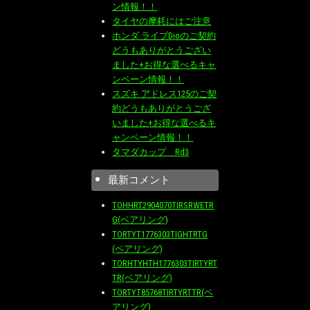
ン情報！！
タイヤの摩耗にはご注意
ホンダ ライブDioのご契約
どうもありがとうござい
ました+お得な選べるキャ
ンペーン情報！！
スズキ アドレス125のご契
約どうもありがとうござ
いました+お得な選べるキ
ャンペーン情報！！
タマダカップ Rd3
最新コメント
TOHHRT2904070TIRSRWETR
G(ベアリング)
TORTYT1776303TIGHTRTG
(ベアリング)
TORHTYHTH1776303TIRTYRT
TR(ベアリング)
TORTYT85768TIRTYRTTR(ベ
アリング)