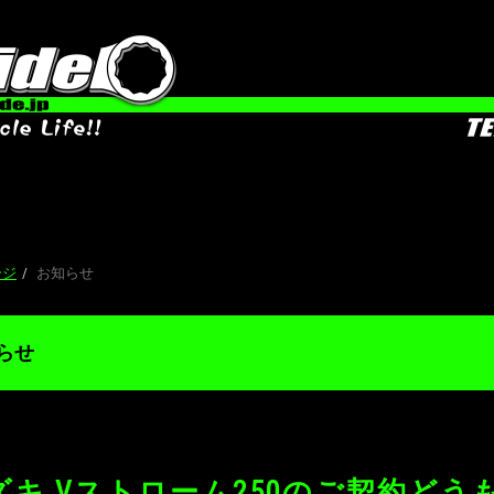
お
ージ
お知らせ
らせ
ズキ Vストローム250のご契約どう