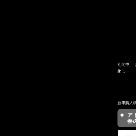
期間中、
象に
新車購入特
ア
春