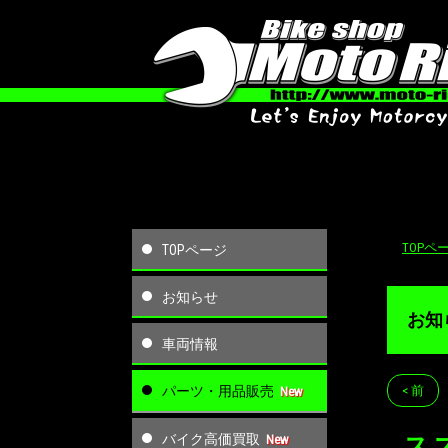
TOPペ
TOPページ
お知らせ
お知
車両情報
パーツ・用品販売
< 前
バイク高価買取
ス