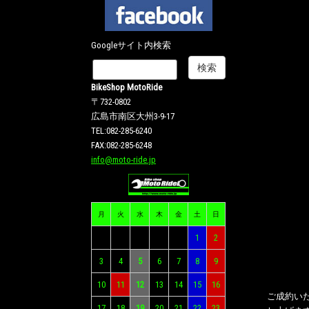
Googleサイト内検索
BikeShop MotoRide
〒732-0802
広島市南区大州3-9-17
TEL:082-285-6240
FAX:082-285-6248
info@moto-ride.jp
月
火
水
木
金
土
日
1
2
3
4
5
6
7
8
9
10
11
12
13
14
15
16
ご成約い
17
18
19
20
21
22
23