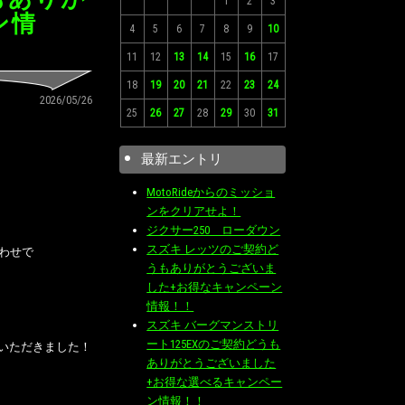
1
2
3
ン情
4
5
6
7
8
9
10
11
12
13
14
15
16
17
18
19
20
21
22
23
24
2026/05/26
25
26
27
28
29
30
31
最新エントリ
MotoRideからのミッショ
ンをクリアせよ！
ジクサー250 ローダウン
スズキ レッツのご契約ど
わせで
うもありがとうございま
した+お得なキャンペーン
情報！！
スズキ バーグマンストリ
ート125EXのご契約どうも
約いただきました！
ありがとうございました
+お得な選べるキャンペー
ン情報！！